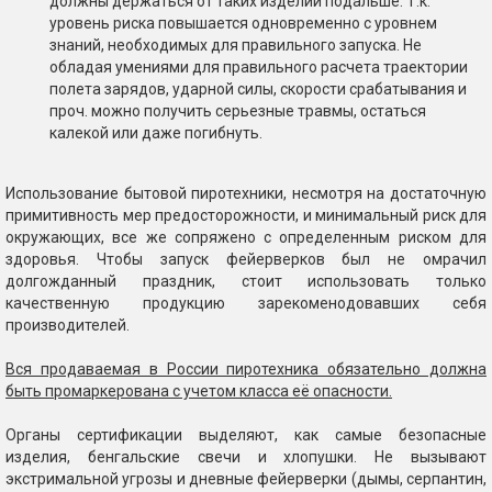
должны держаться от таких изделий подальше. Т.к.
уровень риска повышается одновременно с уровнем
знаний, необходимых для правильного запуска. Не
обладая умениями для правильного расчета траектории
полета зарядов, ударной силы, скорости срабатывания и
проч. можно получить серьезные травмы, остаться
калекой или даже погибнуть.
Использование бытовой пиротехники, несмотря на достаточную
примитивность мер предосторожности, и минимальный риск для
окружающих, все же сопряжено с определенным риском для
здоровья. Чтобы запуск фейерверков был не омрачил
долгожданный праздник, стоит использовать только
качественную продукцию зарекоменодовавших себя
производителей.
Вся продаваемая в России пиротехника обязательно должна
быть промаркерована с учетом класса её опасности.
Органы сертификации выделяют, как самые безопасные
изделия, бенгальские свечи и хлопушки. Не вызывают
экстримальной угрозы и дневные фейерверки (дымы, серпантин,