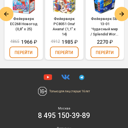
Фейерверк
Фейерверк
Фейерверк SB-
ЕС268 Новогод
РС8051 Опа!
13-01
(0,8" х 25)
Анапа! (1,1" х
Чудесный мир
14)
/ Splendid World
(1,2" х 13)
1966
₽
1985
₽
2270
₽
4865
4912
ПЕРЕЙТИ
ПЕРЕЙТИ
ПЕРЕЙТИ
Только для лиц
старше 16 лет
Москва
8 495 150-39-89