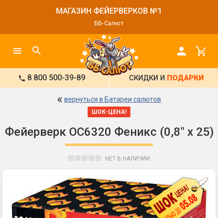
МАГАЗИН ФЕЙЕРВЕРКОВ №1
ББ-Салют
8 800 500-39-89
СКИДКИ И
ПОДАРКИ
«
вернуться в Батареи салютов
ШОК-ЦЕНА!
Фейерверк ОС6320 Феникс (0,8" х 25)
НЕТ В НАЛИЧИИ