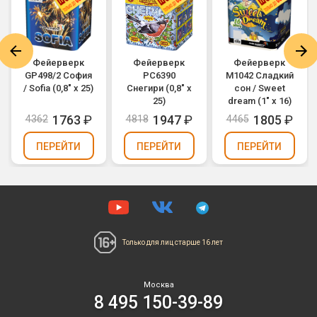
Фейерверк
Фейерверк
Фейерверк
GP498/2 София
РС6390
M1042 Сладкий
/ Sofia (0,8" х 25)
Снегири (0,8" х
сон / Sweet
25)
dream (1" х 16)
1763
₽
1947
₽
1805
₽
4362
4818
4465
ПЕРЕЙТИ
ПЕРЕЙТИ
ПЕРЕЙТИ
Только для лиц
старше 16 лет
Москва
8 495 150-39-89