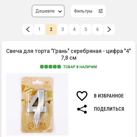
Дешевле
Фильтры
1
2
3
4
5
6
Свеча для торта "Грань" серебряная - цифра "4"
7,8 см
ТОВАР В НАЛИЧИИ
Ма
па
Вы
св
В ИЗБРАННОЕ
7,8
см.
ПОДЕЛИТЬСЯ