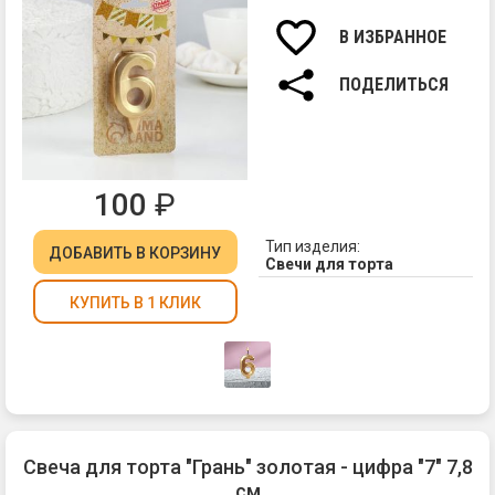
Вы
св
В ИЗБРАННОЕ
7,8
см.
ПОДЕЛИТЬСЯ
100
₽
Тип изделия:
ДОБАВИТЬ
В КОРЗИНУ
Свечи для торта
КУПИТЬ В 1 КЛИК
Свеча для торта "Грань" золотая - цифра "7" 7,8
см