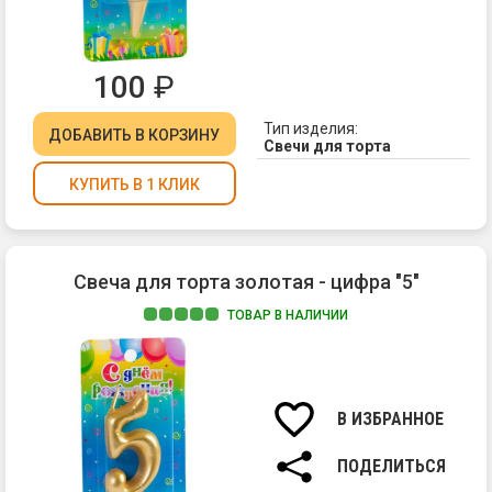
100
₽
Тип изделия:
ДОБАВИТЬ
В КОРЗИНУ
Свечи для торта
КУПИТЬ В 1 КЛИК
Свеча для торта золотая - цифра "5"
ТОВАР В НАЛИЧИИ
Ма
па
Вы
св
В ИЗБРАННОЕ
7
см.
ПОДЕЛИТЬСЯ