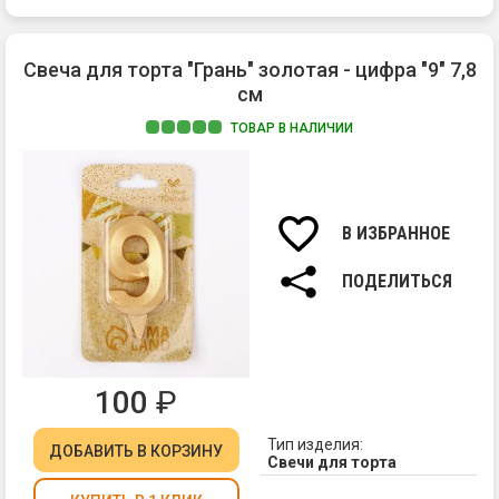
Свеча для торта "Грань" золотая - цифра "9" 7,8
см
ТОВАР В НАЛИЧИИ
Ма
па
Вы
св
В ИЗБРАННОЕ
7,8
см.
ПОДЕЛИТЬСЯ
100
₽
Тип изделия:
ДОБАВИТЬ
В КОРЗИНУ
Свечи для торта