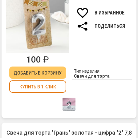
Вы
св
В ИЗБРАННОЕ
7,8
см.
ПОДЕЛИТЬСЯ
100
₽
Тип изделия:
ДОБАВИТЬ
В КОРЗИНУ
Свечи для торта
КУПИТЬ В 1 КЛИК
Свеча для торта "Грань" золотая - цифра "2" 7,8