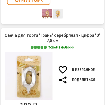
КУПИТЬ В 1 КЛИК
Свеча для торта "Грань" серебряная - цифра "0"
7,8 см
ТОВАР В НАЛИЧИИ
Ма
па
Вы
св
В ИЗБРАННОЕ
7,8
см.
ПОДЕЛИТЬСЯ