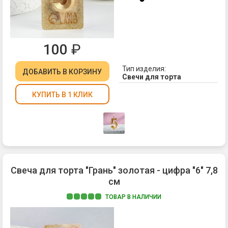
100
₽
Тип изделия:
ДОБАВИТЬ
В КОРЗИНУ
Свечи для торта
КУПИТЬ В 1 КЛИК
Свеча для торта "Грань" золотая - цифра "6" 7,8
см
ТОВАР В НАЛИЧИИ
Ма
па