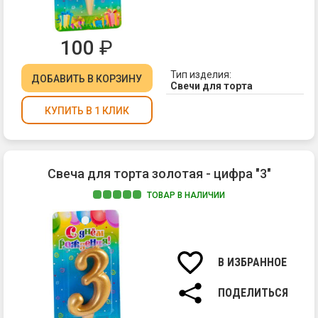
100
₽
Тип изделия:
ДОБАВИТЬ
В КОРЗИНУ
Свечи для торта
КУПИТЬ В 1 КЛИК
Свеча для торта золотая - цифра "3"
ТОВАР В НАЛИЧИИ
Ма
па
Вы
св
В ИЗБРАННОЕ
7
см.
ПОДЕЛИТЬСЯ