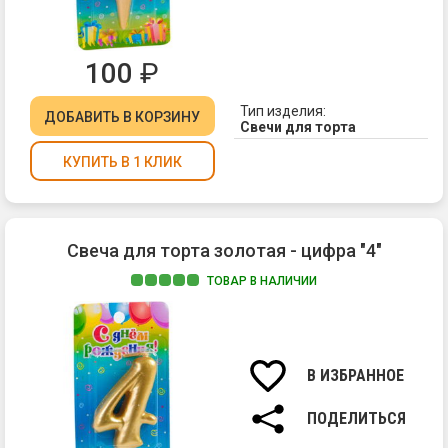
100
₽
Тип изделия:
ДОБАВИТЬ
В КОРЗИНУ
Свечи для торта
КУПИТЬ В 1 КЛИК
Свеча для торта золотая - цифра "4"
ТОВАР В НАЛИЧИИ
Ма
па
Вы
св
В ИЗБРАННОЕ
7
см.
ПОДЕЛИТЬСЯ