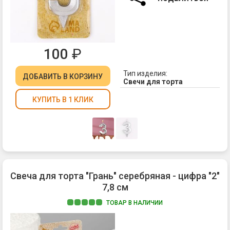
100
₽
Тип изделия:
ДОБАВИТЬ
В КОРЗИНУ
Свечи для торта
КУПИТЬ В 1 КЛИК
Свеча для торта "Грань" серебряная - цифра "2"
7,8 см
ТОВАР В НАЛИЧИИ
Ма
па