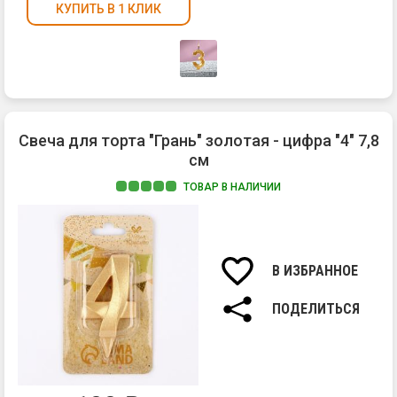
КУПИТЬ В 1 КЛИК
Свеча для торта "Грань" золотая - цифра "4" 7,8
см
ТОВАР В НАЛИЧИИ
Ма
па
Вы
св
В ИЗБРАННОЕ
7,8
см.
ПОДЕЛИТЬСЯ