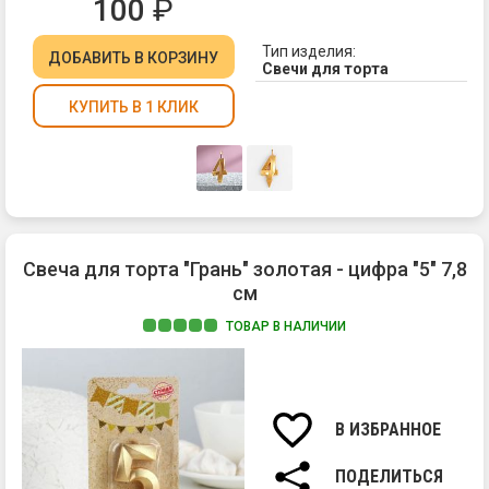
100
₽
Тип изделия:
ДОБАВИТЬ
В КОРЗИНУ
Свечи для торта
КУПИТЬ В 1 КЛИК
Свеча для торта "Грань" золотая - цифра "5" 7,8
см
ТОВАР В НАЛИЧИИ
Ма
па
Вы
св
В ИЗБРАННОЕ
7,8
см.
ПОДЕЛИТЬСЯ