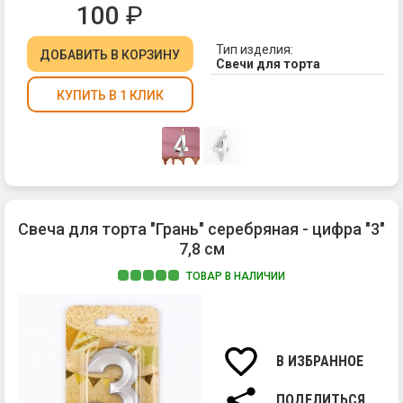
100
₽
Тип изделия:
ДОБАВИТЬ
В КОРЗИНУ
Свечи для торта
КУПИТЬ В 1 КЛИК
Свеча для торта "Грань" серебряная - цифра "3"
7,8 см
ТОВАР В НАЛИЧИИ
Ма
па
Вы
св
В ИЗБРАННОЕ
7,8
см.
ПОДЕЛИТЬСЯ