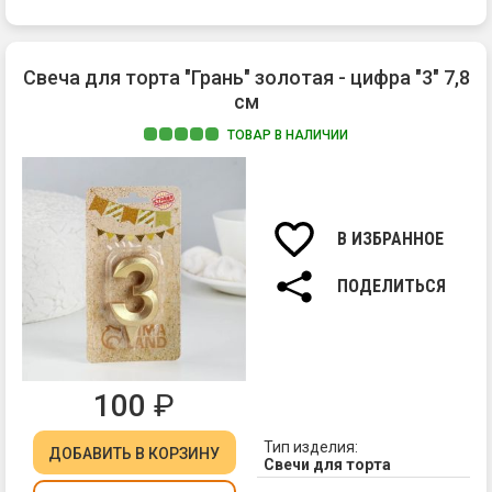
Свеча для торта "Грань" золотая - цифра "3" 7,8
см
ТОВАР В НАЛИЧИИ
Ма
па
Вы
св
В ИЗБРАННОЕ
7,8
см.
ПОДЕЛИТЬСЯ
100
₽
Тип изделия:
ДОБАВИТЬ
В КОРЗИНУ
Свечи для торта