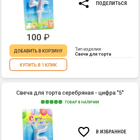
см.
ПОДЕЛИТЬСЯ
100
₽
Тип изделия:
ДОБАВИТЬ
В КОРЗИНУ
Свечи для торта
КУПИТЬ В 1 КЛИК
Свеча для торта серебряная - цифра "5"
ТОВАР В НАЛИЧИИ
Ма
па
Вы
св
В ИЗБРАННОЕ
7