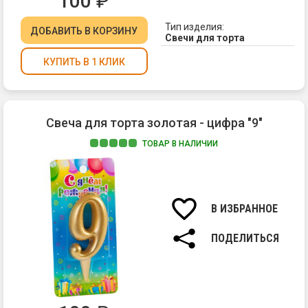
100
₽
Тип изделия:
ДОБАВИТЬ
В КОРЗИНУ
Свечи для торта
КУПИТЬ В 1 КЛИК
Свеча для торта золотая - цифра "9"
ТОВАР В НАЛИЧИИ
Ма
па
Вы
св
В ИЗБРАННОЕ
7
см.
ПОДЕЛИТЬСЯ