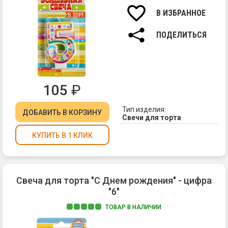
Вы
св
В ИЗБРАННОЕ
7
см.
ПОДЕЛИТЬСЯ
105
₽
Тип изделия:
ДОБАВИТЬ
В КОРЗИНУ
Свечи для торта
КУПИТЬ В 1 КЛИК
Свеча для торта "С Днем рождения" - цифра
"6"
ТОВАР В НАЛИЧИИ
Ма