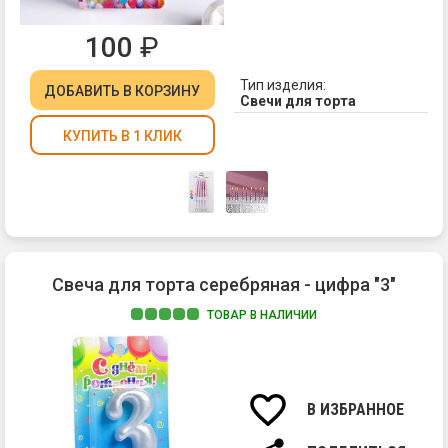
100
₽
Тип изделия:
ДОБАВИТЬ
В КОРЗИНУ
Свечи для торта
КУПИТЬ В 1 КЛИК
Свеча для торта серебряная - цифра "3"
ТОВАР В НАЛИЧИИ
Ма
па
Вы
св
В ИЗБРАННОЕ
7
см.