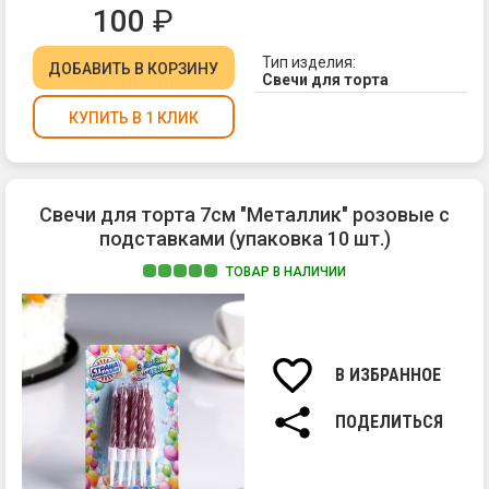
100
₽
Тип изделия:
ДОБАВИТЬ
В КОРЗИНУ
Свечи для торта
КУПИТЬ В 1 КЛИК
Свечи для торта 7см "Металлик" розовые с
подставками (упаковка 10 шт.)
ТОВАР В НАЛИЧИИ
Ма
па
Вы
св
В ИЗБРАННОЕ
7
см.
ПОДЕЛИТЬСЯ