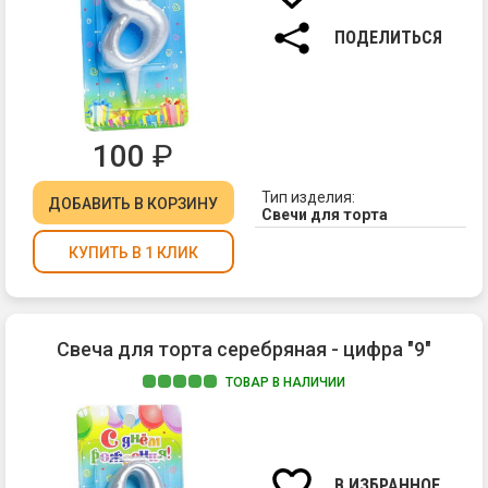
7
см.
ПОДЕЛИТЬСЯ
100
₽
Тип изделия:
ДОБАВИТЬ
В КОРЗИНУ
Свечи для торта
КУПИТЬ В 1 КЛИК
Свеча для торта серебряная - цифра "9"
ТОВАР В НАЛИЧИИ
Ма
па
Вы
св
В ИЗБРАННОЕ