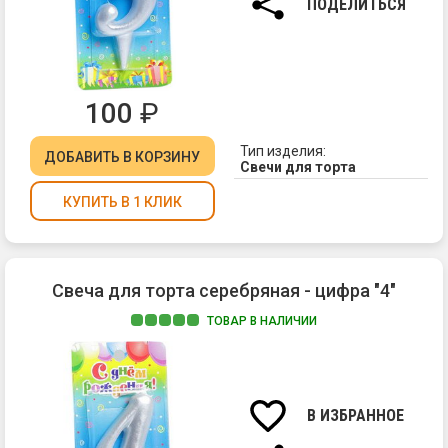
ПОДЕЛИТЬСЯ
100
₽
Тип изделия:
ДОБАВИТЬ
В КОРЗИНУ
Свечи для торта
КУПИТЬ В 1 КЛИК
Свеча для торта серебряная - цифра "4"
ТОВАР В НАЛИЧИИ
Ма
па
Вы
св
В ИЗБРАННОЕ
7