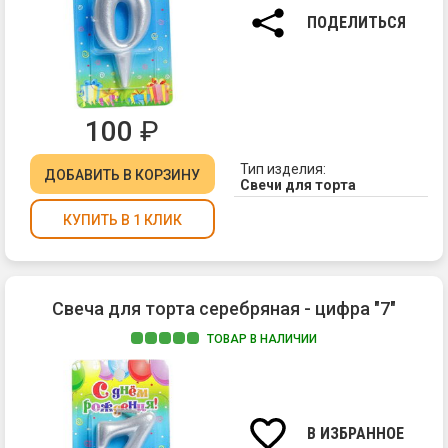
см.
ПОДЕЛИТЬСЯ
100
₽
Тип изделия:
ДОБАВИТЬ
В КОРЗИНУ
Свечи для торта
КУПИТЬ В 1 КЛИК
Свеча для торта серебряная - цифра "7"
ТОВАР В НАЛИЧИИ
Ма
па
Вы
св
В ИЗБРАННОЕ