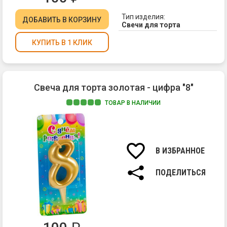
Тип изделия:
ДОБАВИТЬ
В КОРЗИНУ
Свечи для торта
КУПИТЬ В 1 КЛИК
Свеча для торта золотая - цифра "8"
ТОВАР В НАЛИЧИИ
Ма
па
Вы
св
В ИЗБРАННОЕ
7
см.
ПОДЕЛИТЬСЯ