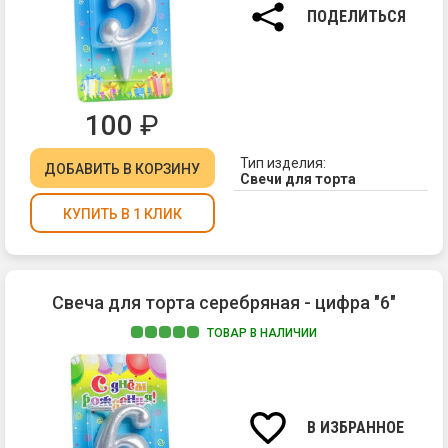
см.
ПОДЕЛИТЬСЯ
100
₽
Тип изделия:
ДОБАВИТЬ
В КОРЗИНУ
Свечи для торта
КУПИТЬ В 1 КЛИК
Свеча для торта серебряная - цифра "6"
ТОВАР В НАЛИЧИИ
Ма
па
Вы
св
В ИЗБРАННОЕ
7