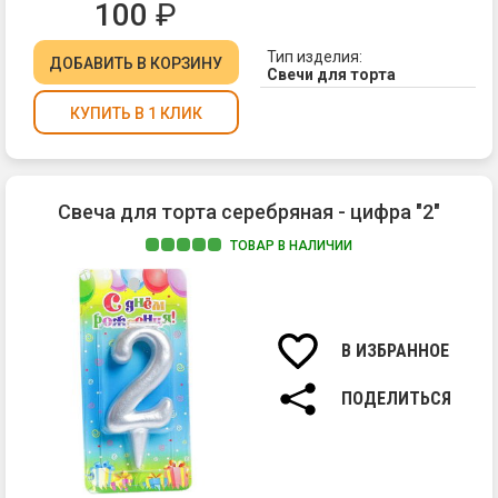
100
₽
Тип изделия:
ДОБАВИТЬ
В КОРЗИНУ
Свечи для торта
КУПИТЬ В 1 КЛИК
Свеча для торта серебряная - цифра "2"
ТОВАР В НАЛИЧИИ
Ма
па
Вы
св
В ИЗБРАННОЕ
7
см.
ПОДЕЛИТЬСЯ