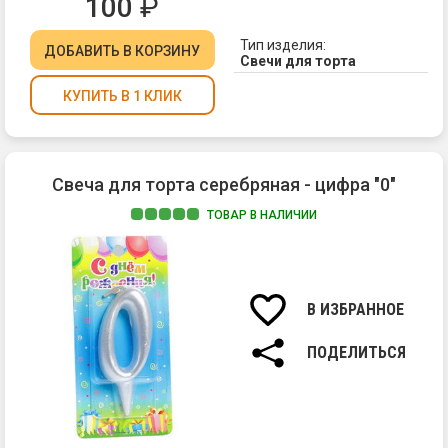
100
₽
Тип изделия:
ДОБАВИТЬ
В КОРЗИНУ
Свечи для торта
КУПИТЬ В 1 КЛИК
Свеча для торта серебряная - цифра "0"
ТОВАР В НАЛИЧИИ
Ма
па
Вы
св
В ИЗБРАННОЕ
7
см.
ПОДЕЛИТЬСЯ