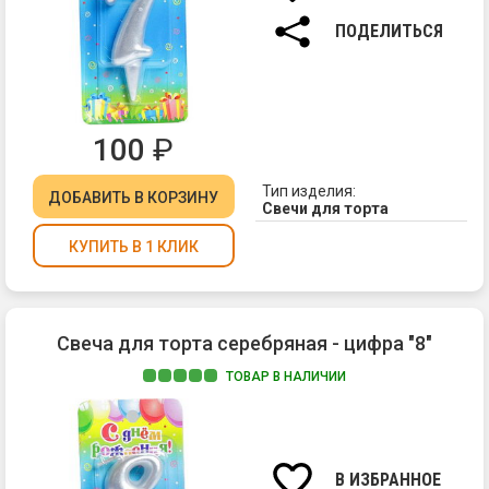
7
см.
ПОДЕЛИТЬСЯ
100
₽
Тип изделия:
ДОБАВИТЬ
В КОРЗИНУ
Свечи для торта
КУПИТЬ В 1 КЛИК
Свеча для торта серебряная - цифра "8"
ТОВАР В НАЛИЧИИ
Ма
па
Вы
св
В ИЗБРАННОЕ