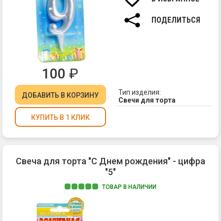
7
см.
ПОДЕЛИТЬСЯ
100
₽
Тип изделия:
ДОБАВИТЬ
В КОРЗИНУ
Свечи для торта
КУПИТЬ В 1 КЛИК
Свеча для торта "С Днем рождения" - цифра
"5"
ТОВАР В НАЛИЧИИ
Ма
вос