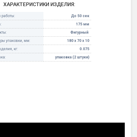
ХАРАКТЕРИСТИКИ ИЗДЕЛИЯ:
Конфетти, серпантин
 работы:
До 50 сек
:
175 мм
Небесные фонарики
кты:
Фигурный
ры упаковки, мм:
180 х 70 х 10
Оборудование для
спецэффектов
делия, кг:
0.075
ка:
упаковка (2 штуки)
кие
Елочные гирлянды
Фейерверк-шоу
ные)