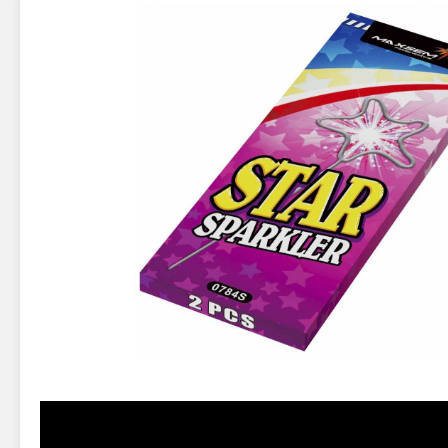
Новинки 2025/26
Петарды
Терочны
Фейерверки на свадьбу
Фитильн
Лимонки,
Фейерверк-шоу
Корсары
Батареи салютов
Цветной дым
Летающи
Хлопушки
Бабочки,
Батареи салютов
Жуки
Циркобл
Маленькие фейерверки
Средние фейерверки
Цветной 
Большие фейерверки
Супер-фейерверки
Факелы ц
Цветной
Стробос
Сигнальн