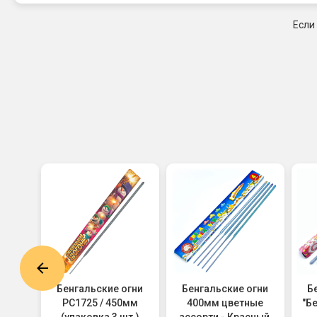
Если
огни
Бенгальские огни
Бенгальские огни
Б
650мм
РС1725 / 450мм
400мм цветные
"Б