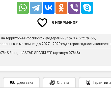
В ИЗБРАННОЕ
я на территории Российской Федерации
(ГОСТ Р 51270–99)
авленных в магазине:
до 2027 - 2029 года
(срок годности конкретн
 0784S Звезда / STAR SPARKLER"
(артикул 0784S)
:
Доставка
Оплата
Гарантии
и