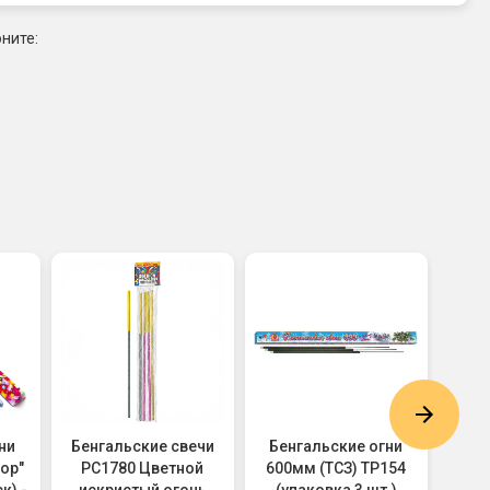
ните:
ни
Бенгальские свечи
Бенгальские огни
Бен
ор"
РС1780 Цветной
600мм (ТСЗ) ТР154
400