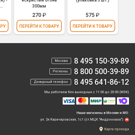
к) -
искристый огонь
(упаковка 3 шт.)
(у
300мм
ка 3
270
₽
575
₽
АРУ
ПЕРЕЙТИ
К ТОВАРУ
ПЕРЕЙТИ
К ТОВАРУ
ПЕР
8 495 150-39-89
Москва
8 800 500-39-89
Регионы
8 495 641-86-12
Дежурный телефон
Мы работаем без выходных с 11:00 до 20:00 (MSK)
Наши магазины в Москве и МО:
ул. 2я Карачаровская, 1с1 (ст.МЦК "Андроновка")
Карта проезда