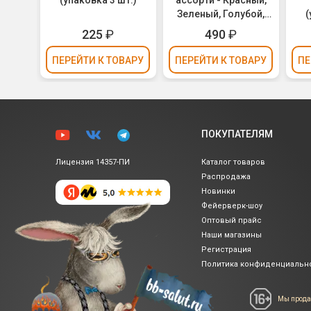
)
(упаковка 3 шт.)
ассорти - Красный,
т.)
Зеленый, Голубой,
(
Желтый (Челябинск)
225
₽
490
₽
ЧЛ-400цп
ВАРУ
ПЕРЕЙТИ
К ТОВАРУ
ПЕРЕЙТИ
К ТОВАРУ
ПЕ
ПОКУПАТЕЛЯМ
Лицензия 14357-ПИ
Каталог товаров
Распродажа
Новинки
Фейерверк-шоу
Оптовый прайс
Наши магазины
Регистрация
Политика
конфиденциальн
Мы прода