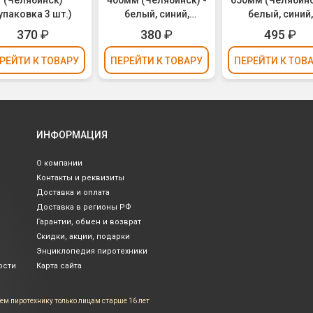
(Челябинск)
400мм (Челябинск) -
650мм (Челябинс
упаковка 3 шт.)
белый, синий,
белый, синий,
красный (упаковка 3
красный (упаков
370
₽
380
₽
495
₽
шт.)
шт.)
РЕЙТИ
К ТОВАРУ
ПЕРЕЙТИ
К ТОВАРУ
ПЕРЕЙТИ
К ТОВ
ИНФОРМАЦИЯ
О компании
Контакты и реквизиты
Доставка и оплата
Доставка в регионы РФ
Гарантии, обмен и возврат
Скидки, акции, подарки
Энциклопедия пиротехники
ости
Карта сайта
ем пиротехнику только лицам
старше 16 лет