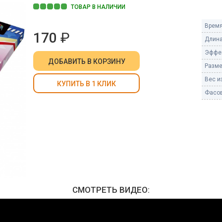
Пневмохлопушки
ТОВАР В НАЛИЧИИ
Пружинные хлопушки
Время
170
₽
е
Длина
Бенгальские огни
ые
Эффе
 гранаты
ДОБАВИТЬ
В КОРЗИНУ
Бенгальские огни малые
Разме
Бенгальские огни большие
Вес из
КУПИТЬ В 1 КЛИК
Фасов
е и наземные
Фонтаны пиротехничес
 пчелы
Фонтаны в торт (холодные)
Фонтаны сценические (холод
ицы
Фонтаны для улицы
Вулканы
дым и огонь
Ракеты
ветного огня
СМОТРЕТЬ ВИДЕО:
 дым
Фестивальные шары
копы
ая пиротехника