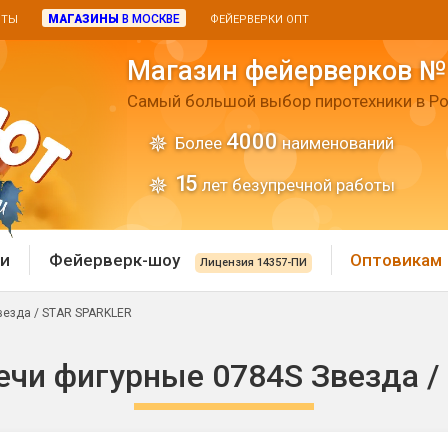
МАГАЗИНЫ
В МОСКВЕ
ИТЫ
ФЕЙЕРВЕРКИ ОПТ
Магазин фейерверков №
Самый большой выбор пиротехники в Ро
4000
Более
наименований
15
лет безупречной работы
и
Фейерверк-шоу
Оптовикам
Лицензия 14357-ПИ
везда / STAR SPARKLER
 пиротехника
Римские свечи
ечи фигурные 0784S Звезда 
 батареи
Хлопушки и пневмохло
 дым
лопушки
Маленькие хлопушки