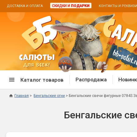
СКИДКИ И
ПОДАРКИ
ДОСТАВКА И ОПЛАТА
КОНТАКТЫ И РЕКВИЗ
Распродажа
Новинк
Каталог товаров
Главная
Бенгальские огни
Бенгальские свечи фигурные 0784S З
Спецпредложение
Дневная
Бенгальские св
Распродажа фейерверков
Дневные
Распродажа петард
Цветной
Распродажа бенгальских огней
Пневмох