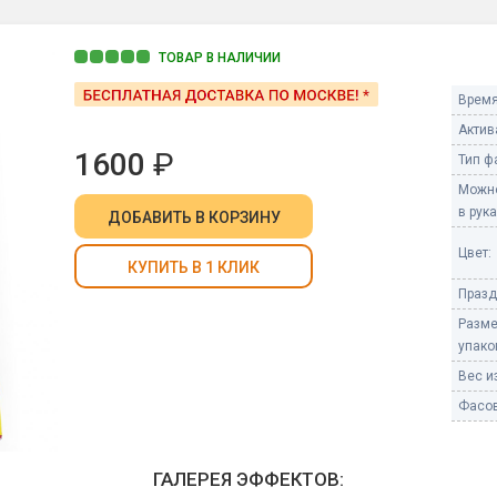
Пневмохлопушки
Пружинные хлопушки
ТОВАР В НАЛИЧИИ
е
Бенгальские огни
Время
ые
 гранаты
Актив
Бенгальские огни малые
1600
₽
Тип ф
Бенгальские огни большие
Можно
е и наземные
в рука
ДОБАВИТЬ
В КОРЗИНУ
Фонтаны пиротехничес
Цвет:
 пчелы
КУПИТЬ В 1 КЛИК
Фонтаны в торт (холодные)
Празд
Фонтаны сценические (холод
ицы
Фонтаны для улицы
Разм
Вулканы
упако
дым и огонь
Вес из
Ракеты
Фасов
ветного огня
 дым
Фестивальные шары
копы
ГАЛЕРЕЯ ЭФФЕКТОВ:
ая пиротехника