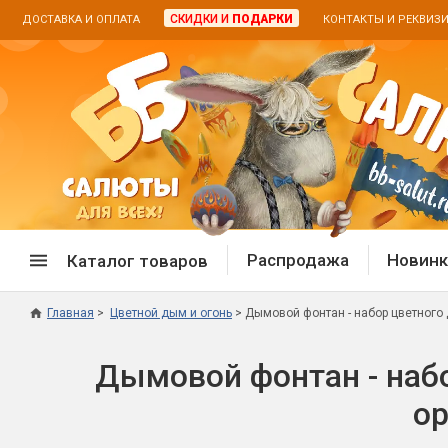
СКИДКИ И
ПОДАРКИ
ДОСТАВКА И ОПЛАТА
КОНТАКТЫ И РЕКВИЗ
Распродажа
Новинк
Каталог товаров
Главная
Цветной дым и огонь
Дымовой фонтан - набор цветного 
Спецпредложение
Дневная
Дымовой фонтан - набо
Распродажа фейерверков
Дневные
Распродажа петард
Цветной
ор
Распродажа бенгальских огней
Пневмох