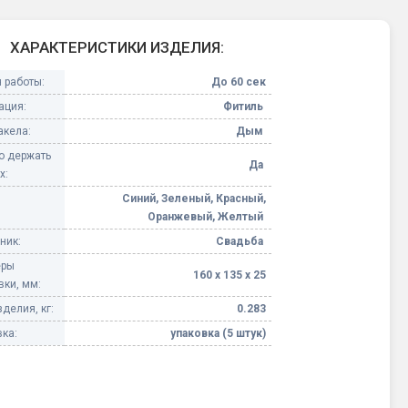
Конфетти, серпантин
ХАРАКТЕРИСТИКИ ИЗДЕЛИЯ:
Небесные фонарики
 работы:
До 60 сек
ация:
Фитиль
Оборудование для
акела:
Дым
спецэффектов
 держать
Да
х:
кие
Елочные гирлянды
Синий, Зеленый, Красный,
Оранжевый, Желтый
ник:
Свадьба
Фейерверк-шоу
ные)
еры
160 х 135 х 25
вки, мм:
делия, кг:
0.283
ка:
упаковка (5 штук)