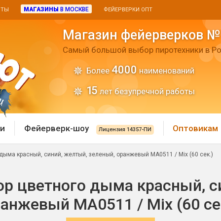
МАГАЗИНЫ
В МОСКВЕ
ИТЫ
ФЕЙЕРВЕРКИ ОПТ
Магазин фейерверков №
Самый большой выбор пиротехники в Ро
4000
Более
наименований
15
лет безупречной работы
и
Фейерверк-шоу
Оптовикам
Лицензия 14357-ПИ
дыма красный, синий, желтый, зеленый, оранжевый MA0511 / Mix (60 сек.)
 пиротехника
Римские свечи
р цветного дыма красный, с
 батареи
Хлопушки и пневмохло
 дым
анжевый MA0511 / Mix (60 се
лопушки
Маленькие хлопушки