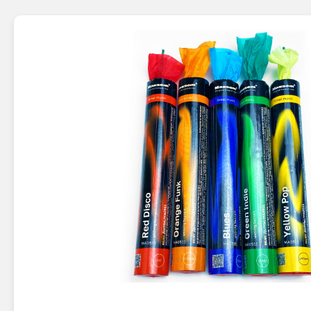
Новинки 2025/26
Петарды
Терочны
Фейерверки на свадьбу
Фитильн
Лимонки,
Фейерверк-шоу
Корсары
Батареи салютов
Цветной дым
Летающи
Хлопушки
Бабочки,
Батареи салютов
Жуки
Циркобл
Маленькие фейерверки
Средние фейерверки
Цветной 
Большие фейерверки
Супер-фейерверки
Факелы ц
Цветной
Стробос
Сигнальн