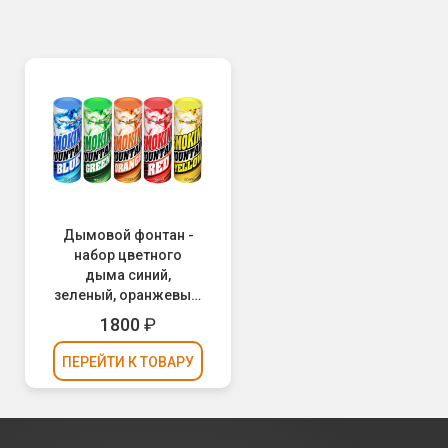
Дымовой фонтан -
набор цветного
дыма синий,
зеленый, оранжевый,
красный, желтый
1800
₽
MA0509//MIX
(Maxsem)
ПЕРЕЙТИ
К ТОВАРУ