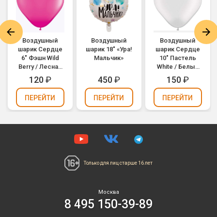
Воздушный
Воздушный
Воздушный
шарик Сердце
шарик 18" «Ура!
шарик Сердце
6" Фэшн Wild
Мальчик»
10" Пастель
Berry / Лесная
White / Белый
ягода (1105-
(1105-0005)
120
₽
450
₽
150
₽
0311)
ПЕРЕЙТИ
ПЕРЕЙТИ
ПЕРЕЙТИ
Только для лиц
старше 16 лет
Москва
8 495 150-39-89