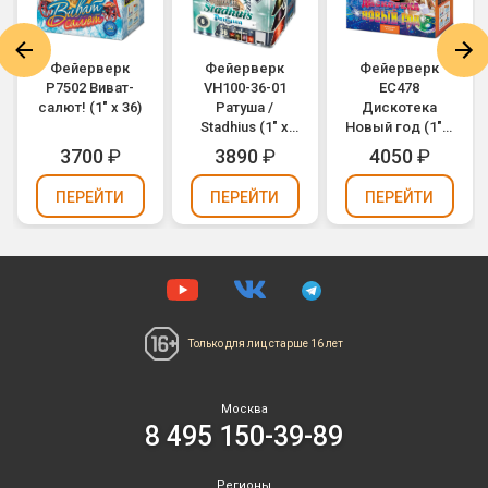
Фейерверк
Фейерверк
Фейерверк
Р7502 Виват-
VH100-36-01
ЕС478
салют! (1" х 36)
Ратуша /
Дискотека
Stadhius (1" х
Новый год (1" х
36)
36)
3700
₽
3890
₽
4050
₽
ПЕРЕЙТИ
ПЕРЕЙТИ
ПЕРЕЙТИ
Только для лиц
старше 16 лет
Москва
8 495 150-39-89
Регионы