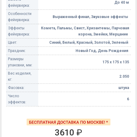
До 40 м
фейерверка:
Особенности
Выраженный финал, Звуковые эффекты
фейерверка:
Эффекты
Комета, Пальмы, Свист, Хризантемы, Парчовая
фейерверка:
корона, Змейки, Мерцание
Цвет:
Синий, Белый, Красный, Золотой, Зеленый
Праздник:
Новый Год, День Рождения
Размеры
175 х 175 х 135
упаковки, мм:
Вес изделия,
2.050
кг:
Фасовка:
штука
Число
6
эффектов:
3610
₽