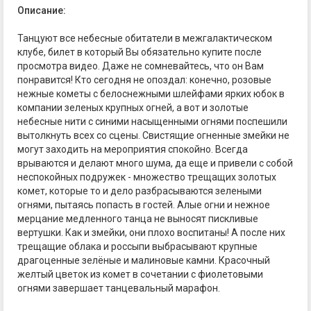
Описание:
Танцуют все небесные обитатели в межгалактическом
клубе, билет в который Вы обязательно купите после
просмотра видео. Даже не сомневайтесь, что он Вам
понравится! Кто сегодня не опоздал: конечно, розовые
нежные кометы с белоснежными шлейфами ярких юбок в
компании зеленых крупных огней, а вот и золотые
небесные нити с синими насыщенными огнями поспешили
вытолкнуть всех со сцены. Свистящие огненные змейки не
могут заходить на мероприятия спокойно. Всегда
врываются и делают много шума, да еще и привели с собой
неспокойных подружек - множество трещащих золотых
комет, которые то и дело разбрасываются зелеными
огнями, пытаясь попасть в гостей. Алые огни и нежное
мерцание медленного танца не выносят пискливые
вертушки. Как и змейки, они плохо воспитаны! А после них
трещащие облака и россыпи выбрасывают крупные
драгоценные зелёные и малиновые камни. Красочный
желтый цветок из комет в сочетании с фиолетовыми
огнями завершает танцевальный марафон.