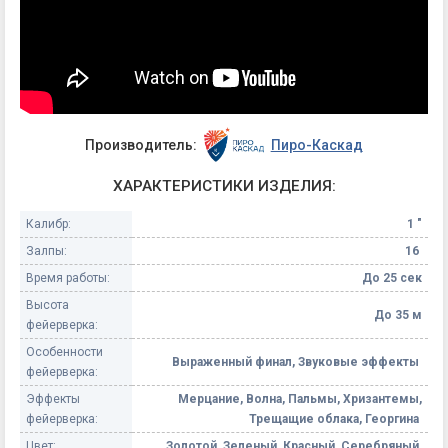
Производитель:
Пиро-Каскад
ХАРАКТЕРИСТИКИ ИЗДЕЛИЯ:
Калибр:
1 "
Залпы:
16
Время работы:
До 25 сек
Высота
До 35 м
фейерверка:
Особенности
Выраженный финал, Звуковые эффекты
фейерверка:
Эффекты
Мерцание, Волна, Пальмы, Хризантемы,
фейерверка:
Трещащие облака, Георгина
Цвет:
Золотой, Зеленый, Красный, Серебряный