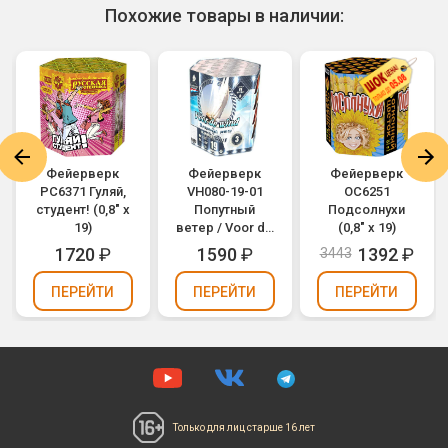
Похожие товары в наличии:
Фейерверк
Фейерверк
Фейерверк
РС6371 Гуляй,
VH080-19-01
ОС6251
студент! (0,8" х
Попутный
Подсолнухи
19)
ветер / Voor de
(0,8" х 19)
wind (0,8" х 19)
1720
₽
1590
₽
1392
₽
3443
ПЕРЕЙТИ
ПЕРЕЙТИ
ПЕРЕЙТИ
Только для лиц
старше 16 лет