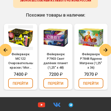
ЗВОНОК БЕСПЛАТНЫЙ ИЗ ЛЮБОГО РЕГИОНА
РОССИИ
Похожие товары в наличии:
Фейерверк
Фейерверк
Фейерверк
MC122
Р7903 Свет
Р7848 Ядрена
Очаровательные
далёких планет
Матрена (1,25"
краски / More
(1,25" х 48)
х 36)
Colorful (0,8" х
7400
₽
7200
₽
7070
₽
80)
ПЕРЕЙТИ
ПЕРЕЙТИ
ПЕРЕЙТИ