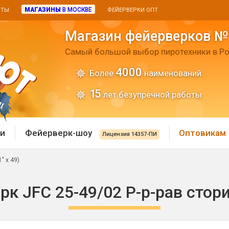
МАГАЗИНЫ
В МОСКВЕ
ИТЫ
ФЕЙЕРВЕРКИ ОПТ
Магазин фейерверков №
Самый большой выбор пиротехники в Ро
4000
Более
наименований
15
лет безупречной работы
и
Фейерверк-шоу
Оптовикам
Лицензия 14357-ПИ
" х 49)
 пиротехника
Римские свечи
к JFC 25-49/02 Р-р-рав стори 
 батареи
Хлопушки и пневмохло
 дым
лопушки
Маленькие хлопушки