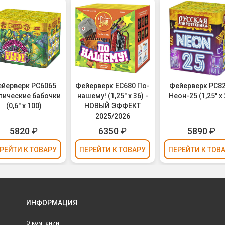
йерверк РС6065
Фейерверк ЕС680 По-
Фейерверк РС8
пические бабочки
нашему! (1,25" х 36) -
Неон-25 (1,25" х 
(0,6" х 100)
НОВЫЙ ЭФФЕКТ
2025/2026
5820
₽
6350
₽
5890
₽
РЕЙТИ
К ТОВАРУ
ПЕРЕЙТИ
К ТОВАРУ
ПЕРЕЙТИ
К ТОВ
ИНФОРМАЦИЯ
О компании