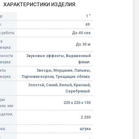
ХАРАКТЕРИСТИКИ ИЗДЕЛИЯ:
Конфетти, серпантин
р:
1 "
:
49
Небесные фонарики
 работы:
До 40 сек
та
Оборудование для
До 30 м
верка:
спецэффектов
нности
Звуковые эффекты, Выраженный
верка:
финал
кие
Елочные гирлянды
кты
Звезды, Мерцание, Пальмы,
верка:
Парчовая корона, Трещащие облака
Фейерверк-шоу
ные)
Золотой, Синий, Белый, Красный,
Серебряный
еры
220 х 220 х 150
вки, мм:
зделия,
2.250
ка:
штука
о