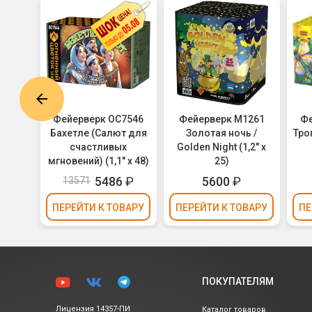
0-64-
Фейерверк ОС7546
Фейерверк M1261
Фе
оза /
Бахетле (Салют для
Золотая ночь /
Тро
0,8" х
счастливых
Golden Night (1,2" х
мгновений) (1,1" х 48)
25)
₽
5486
₽
5600
₽
13571
ВАРУ
ПЕРЕЙТИ
К ТОВАРУ
ПЕРЕЙТИ
К ТОВАРУ
ПЕ
ПОКУПАТЕЛЯМ
Лицензия 14357-ПИ
Каталог товаров