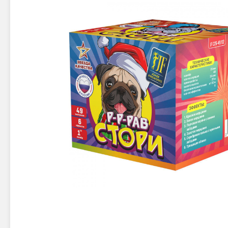
Новинки 2025/26
Петарды
Терочны
Фейерверки на свадьбу
Фитильн
Лимонки,
Фейерверк-шоу
Корсары
Батареи салютов
Цветной дым
Летающи
Хлопушки
Бабочки,
Батареи салютов
Жуки
Циркобл
Маленькие фейерверки
Средние фейерверки
Цветной 
Большие фейерверки
Супер-фейерверки
Факелы ц
Цветной
Стробос
Сигнальн