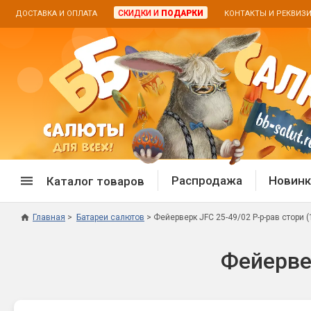
СКИДКИ И
ПОДАРКИ
ДОСТАВКА И ОПЛАТА
КОНТАКТЫ И РЕКВИЗ
Распродажа
Новинк
Каталог товаров
Главная
Батареи салютов
Фейерверк JFC 25-49/02 Р-р-рав стори (1
Спецпредложение
Дневная
Фейервер
Распродажа фейерверков
Дневные
Распродажа петард
Цветной
Распродажа бенгальских огней
Пневмох