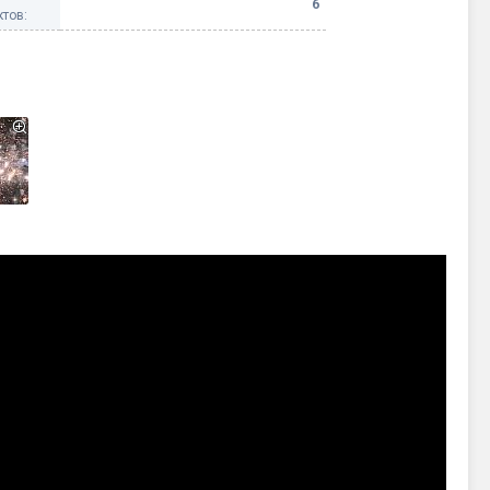
6
тов: