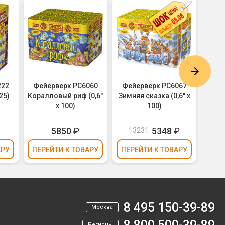
222
Фейерверк РС6060
Фейерверк РС6067
Фей
25)
Коралловый риф (0,6"
Зимняя сказка (0,6" х
Кал
х 100)
100)
5850
₽
5348
₽
13231
1
АРУ
ПЕРЕЙТИ
К ТОВАРУ
ПЕРЕЙТИ
К ТОВАРУ
ПЕР
8 495 150-39-89
Москва
Регионы