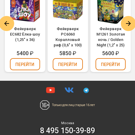
Фейерверк
Фейерверк
Фейерверк
ЕС682 Ёлка-шоу
РС6060
M1261 Золотая
(1,25" х 36)
Коралловый
ночь / Golden
риф (0,6" х 100)
Night (1,2" х 25)
5400
₽
5850
₽
5600
₽
ПЕРЕЙТИ
ПЕРЕЙТИ
ПЕРЕЙТИ
Только для лиц
старше 16 лет
Москва
8 495 150-39-89