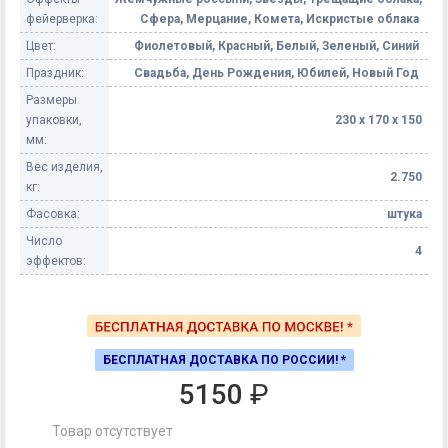
фейерверка:
Сфера, Мерцание, Комета, Искристые облака
Цвет:
Фиолетовый, Красный, Белый, Зеленый, Синий
Праздник:
Свадьба, День Рождения, Юбилей, Новый Год
Размеры
упаковки,
230 х 170 х 150
мм:
Вес изделия,
2.750
кг:
Фасовка:
штука
Число
4
эффектов:
БЕСПЛАТНАЯ ДОСТАВКА ПО РОССИИ! *
5150
₽
Товар отсутствует