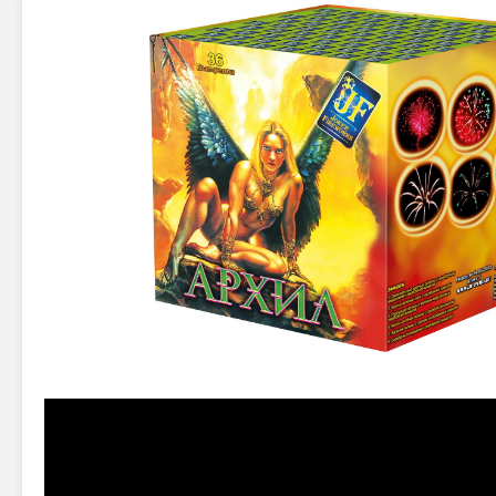
Новинки 2025/26
Петарды
Терочны
Фейерверки на свадьбу
Фитильн
Лимонки,
Фейерверк-шоу
Корсары
Батареи салютов
Цветной дым
Летающи
Хлопушки
Бабочки,
Батареи салютов
Жуки
Циркобл
Маленькие фейерверки
Средние фейерверки
Цветной 
Большие фейерверки
Супер-фейерверки
Факелы ц
Цветной
Стробос
Сигнальн