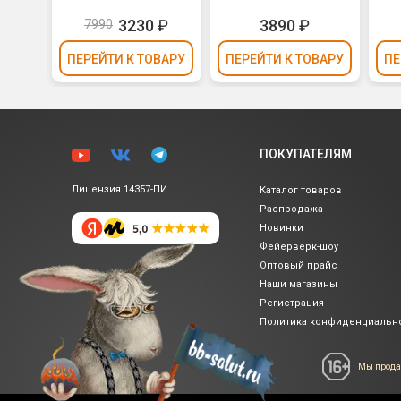
₽
3230
₽
3890
₽
7990
ВАРУ
ПЕРЕЙТИ
К ТОВАРУ
ПЕРЕЙТИ
К ТОВАРУ
ПЕ
ПОКУПАТЕЛЯМ
Лицензия 14357-ПИ
Каталог товаров
Распродажа
Новинки
Фейерверк-шоу
Оптовый прайс
Наши магазины
Регистрация
Политика
конфиденциальн
Мы прода