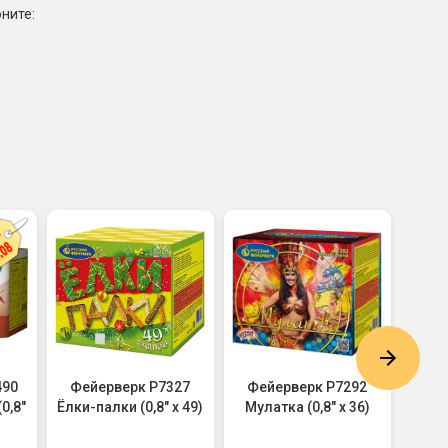
ните:
490
Фейерверк Р7327
Фейерверк Р7292
Фе
0,8"
Ёлки-палки (0,8" х 49)
Мулатка (0,8" х 36)
Дис