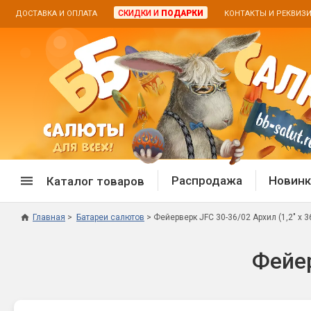
СКИДКИ И
ПОДАРКИ
ДОСТАВКА И ОПЛАТА
КОНТАКТЫ И РЕКВИЗ
Распродажа
Новинк
Каталог товаров
Главная
Батареи салютов
Фейерверк JFC 30-36/02 Архил (1,2" х 3
Спецпредложение
Дневная
Фейер
Распродажа фейерверков
Дневные
Распродажа петард
Цветной
Распродажа бенгальских огней
Пневмох