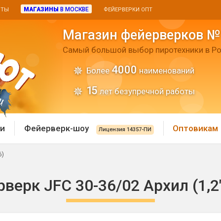
МАГАЗИНЫ
В МОСКВЕ
ИТЫ
ФЕЙЕРВЕРКИ ОПТ
Магазин фейерверков №
Самый большой выбор пиротехники в Ро
4000
Более
наименований
15
лет безупречной работы
и
Фейерверк-шоу
Оптовикам
Лицензия 14357-ПИ
6)
 пиротехника
Римские свечи
верк JFC 30-36/02 Архил (1,2"
 батареи
Хлопушки и пневмохло
 дым
лопушки
Маленькие хлопушки