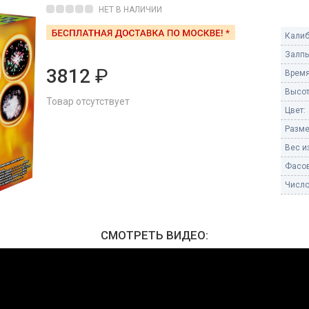
Пневмохлопушки
НЕТ В НАЛИЧИИ
Пружинные хлопушки
Калиб
е
Залпы
Бенгальские огни
ые
3812
₽
Время
 гранаты
Бенгальские огни малые
Высот
Товар отсутствует
Бенгальские огни большие
Цвет:
Разме
е и наземные
Фонтаны пиротехничес
Вес из
 пчелы
Фасов
Фонтаны в торт (холодные)
Фонтаны сценические (холод
Число
ицы
Фонтаны для улицы
Вулканы
дым и огонь
СМОТРЕТЬ ВИДЕО:
Ракеты
ветного огня
 дым
Фестивальные шары
копы
ая пиротехника