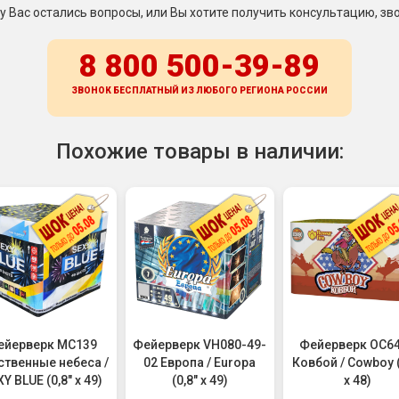
 у Вас остались вопросы, или Вы хотите получить консультацию, зво
8 800 500-39-89
ЗВОНОК БЕСПЛАТНЫЙ ИЗ ЛЮБОГО РЕГИОНА
РОССИИ
Похожие товары в наличии:
ейерверк MC139
Фейерверк VH080-49-
Фейерверк ОС6
ственные небеса /
02 Европа / Europa
Ковбой / Cowboy (
Y BLUE (0,8" х 49)
(0,8" х 49)
х 48)