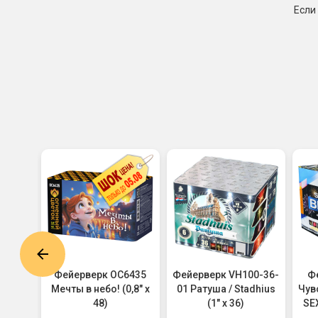
Если
6550
Фейерверк ОС6435
Фейерверк VH100-36-
Ф
0,8" х
Мечты в небо! (0,8" х
01 Ратуша / Stadhius
Чув
48)
(1" х 36)
SEX