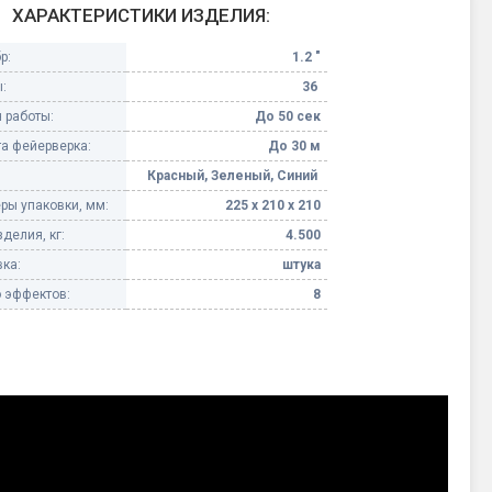
ХАРАКТЕРИСТИКИ ИЗДЕЛИЯ:
Конфетти, серпантин
р:
1.2 "
:
36
Небесные фонарики
 работы:
До 50 сек
а фейерверка:
До 30 м
Оборудование для
спецэффектов
Красный, Зеленый, Синий
ры упаковки, мм:
225 х 210 х 210
кие
Елочные гирлянды
делия, кг:
4.500
ка:
штука
Фейерверк-шоу
ные)
 эффектов:
8