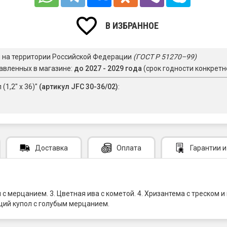
В ИЗБРАННОЕ
я на территории Российской Федерации
(ГОСТ Р 51270–99)
авленных в магазине:
до 2027 - 2029 года
(срок годности конкретн
(1,2" х 36)"
(артикул JFC 30-36/02)
:
Доставка
Оплата
Гарантии
и
 с мерцанием. 3. Цветная ива с кометой. 4. Хризантема с треском 
ющий купол с голубым мерцанием.