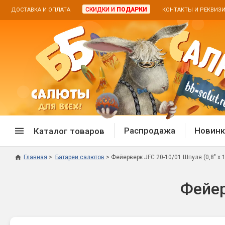
СКИДКИ И
ПОДАРКИ
ДОСТАВКА И ОПЛАТА
КОНТАКТЫ И РЕКВИЗ
Распродажа
Новинк
Каталог товаров
Главная
Батареи салютов
Фейерверк JFС 20-10/01 Шпуля (0,8" х 
Спецпредложение
Дневная
Фейер
Распродажа фейерверков
Дневные
Распродажа петард
Цветной
Распродажа бенгальских огней
Пневмох