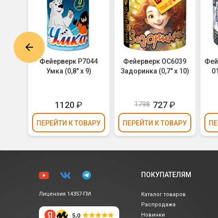
0-09-
Фейерверк Р7044
Фейерверк ОС6039
Фей
/
Умка (0,8" х 9)
Задоринка (0,7" х 10)
0
х 9)
₽
1120
₽
727
₽
1798
ВАРУ
ПЕРЕЙТИ
К ТОВАРУ
ПЕРЕЙТИ
К ТОВАРУ
ПЕ
ПОКУПАТЕЛЯМ
Лицензия 14357-ПИ
Каталог товаров
Распродажа
Новинки