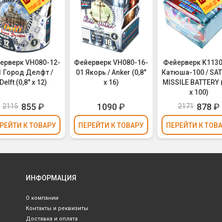
ерверк VH080-12-
Фейерверк VH080-16-
Фейерверк K113
1 Город Делфт /
01 Якорь / Anker (0,8"
Катюша-100 / SA
Delft (0,8" х 12)
х 16)
MISSILE BATTERY (
х 100)
855
₽
1090
₽
878
₽
2115
2171
РЕЙТИ
К ТОВАРУ
ПЕРЕЙТИ
К ТОВАРУ
ПЕРЕЙТИ
К ТОВ
ИНФОРМАЦИЯ
О компании
Контакты и реквизиты
Доставка и оплата