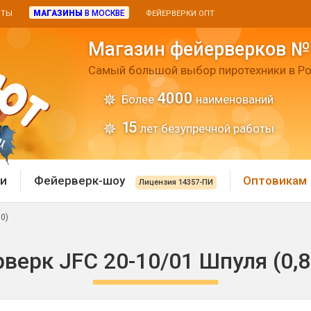
МАГАЗИНЫ
В МОСКВЕ
ИТЫ
ФЕЙЕРВЕРКИ ОПТ
Магазин фейерверков №
Самый большой выбор пиротехники в Ро
4000
Более
наименований
15
лет безупречной работы
и
Фейерверк-шоу
Оптовикам
Лицензия 14357-ПИ
10)
 пиротехника
Римские свечи
верк JFС 20-10/01 Шпуля (0,8"
 батареи
Хлопушки и пневмохло
 дым
лопушки
Маленькие хлопушки