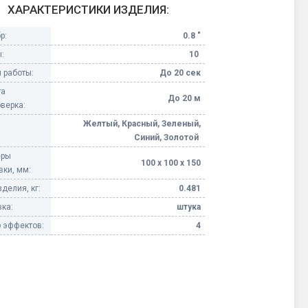
ХАРАКТЕРИСТИКИ ИЗДЕЛИЯ:
Конфетти, серпантин
р:
0.8 "
:
10
Небесные фонарики
 работы:
До 20 сек
та
Оборудование для
До 20 м
верка:
спецэффектов
Желтый, Красный, Зеленый,
Синий, Золотой
кие
Елочные гирлянды
еры
100 х 100 х 150
вки, мм:
Фейерверк-шоу
ные)
делия, кг:
0.481
ка:
штука
 эффектов:
4