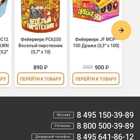
0C12
Фейерверк РС6250
Фейерверк JF MCP-
Фейе
TURN
Веселый пиротехник
100 Драже (0,3" х 100)
N
0,2"
(0,7" х 10)
890
₽
900
₽
2225
2
АРУ
ПЕРЕЙТИ
К ТОВАРУ
ПЕРЕЙТИ
К ТОВАРУ
ПЕР
8 495 150-39-89
Москва
8 800 500-39-89
Регионы
8 495 641-86-12
Дежурный телефон