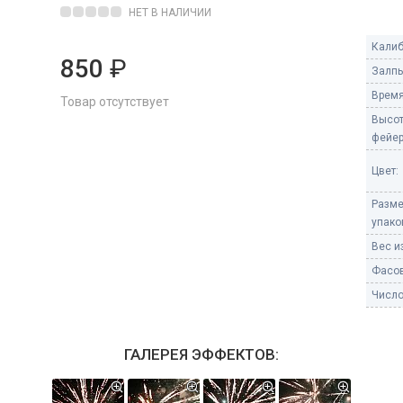
Пневмохлопушки
НЕТ В НАЛИЧИИ
Пружинные хлопушки
Калиб
850
₽
е
Залпы
Бенгальские огни
ые
Время
Товар отсутствует
 гранаты
Бенгальские огни малые
Высо
Бенгальские огни большие
фейер
е и наземные
Цвет:
Фонтаны пиротехничес
Разм
 пчелы
Фонтаны в торт (холодные)
упако
Фонтаны сценические (холод
Вес из
ицы
Фонтаны для улицы
Фасов
Вулканы
Число
дым и огонь
Ракеты
ветного огня
ГАЛЕРЕЯ ЭФФЕКТОВ:
 дым
Фестивальные шары
копы
ая пиротехника