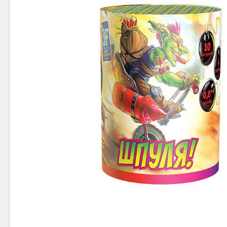
Новинки 2025/26
Петарды
Терочны
Фейерверки на свадьбу
Фитильн
Лимонки,
Фейерверк-шоу
Корсары
Батареи салютов
Цветной дым
Летающи
Хлопушки
Бабочки,
Батареи салютов
Жуки
Циркобл
Маленькие фейерверки
Средние фейерверки
Цветной 
Большие фейерверки
Супер-фейерверки
Факелы ц
Цветной
Стробос
Сигнальн