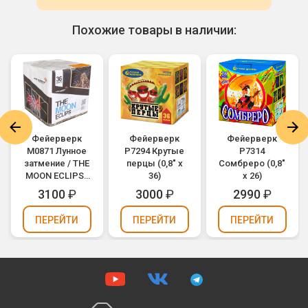
Похожие товары в наличии:
Фейерверк
Фейерверк
Фейерверк
M0871 Лунное
Р7294 Крутые
Р7314
затмение / THE
перцы (0,8" х
Сомбреро (0,8"
MOON ECLIPSE
36)
х 26)
(0,8" х 36)
3100
₽
3000
₽
2990
₽
ПЕРЕЙТИ
ПЕРЕЙТИ
ПЕРЕЙТИ