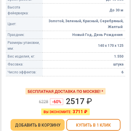
Высота
До 30 м
фейерверка:
Золотой, Зеленый, Красный, Серебряный,
Цвет:
Желтый
Праздник:
Новый Год, День Рождения
Размеры упаковки,
140 х 170 х 125
мм:
Вес изделия, кг:
1.550
Фасовка:
штука
Число эффектов:
6
2517
₽
6228
-60%
3711 ₽
ВЫ ЭКОНОМИТЕ:
ДОБАВИТЬ
В КОРЗИНУ
КУПИТЬ В 1 КЛИК