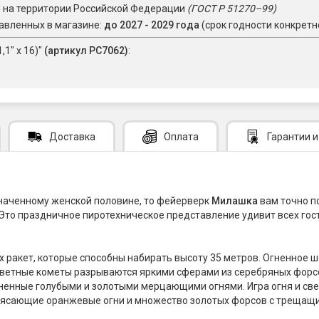
я на территории Российской Федерации
(ГОСТ Р 51270–99)
авленных в магазине:
до 2027 - 2029 года
(срок годности конкретн
1" х 16)"
(артикул РС7062)
:
Доставка
Оплата
Гарантии
и
значенному женской половине, то фейерверк
Милашка
вам точно п
Это праздничное пиротехническое представление удивит всех го
 ракет, которые способны набирать высоту 35 метров. Огненное ш
цветные кометы разрываются яркими сферами из серебряных фо
енные голубыми и золотыми мерцающими огнями. Игра огня и света
рясающие оранжевые огни и множество золотых форсов с трещащи