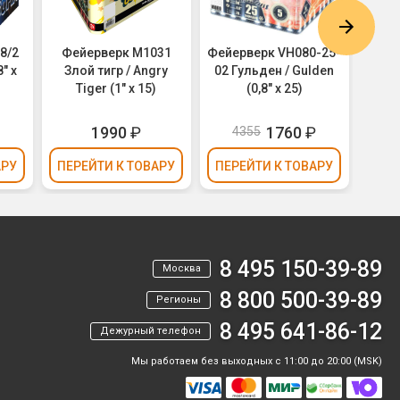
8/2
Фейерверк M1031
Фейерверк VH080-25-
Фей
8" х
Злой тигр / Angry
02 Гульден / Gulden
Пода
Tiger (1" х 15)
(0,8" х 25)
₽
1990
₽
1760
₽
4355
АРУ
ПЕРЕЙТИ
К ТОВАРУ
ПЕРЕЙТИ
К ТОВАРУ
ПЕР
8 495 150-39-89
Москва
8 800 500-39-89
Регионы
8 495 641-86-12
Дежурный телефон
Мы работаем без выходных с 11:00 до 20:00 (MSK)