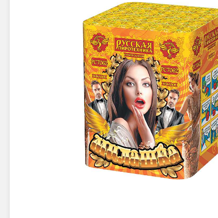
Новинки 2025/26
Петарды
Терочны
Фейерверки на свадьбу
Фитильн
Лимонки,
Фейерверк-шоу
Корсары
Батареи салютов
Цветной дым
Летающи
Хлопушки
Бабочки,
Батареи салютов
Жуки
Циркобл
Маленькие фейерверки
Средние фейерверки
Цветной 
Большие фейерверки
Супер-фейерверки
Факелы ц
Цветной
Стробос
Сигнальн