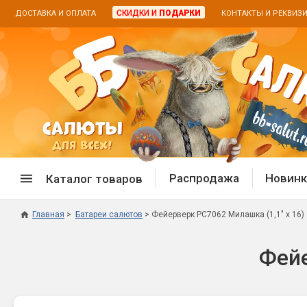
СКИДКИ И
ПОДАРКИ
ДОСТАВКА И ОПЛАТА
КОНТАКТЫ И РЕКВИЗ
Распродажа
Новинк
Каталог товаров
Главная
Батареи салютов
Фейерверк РС7062 Милашка (1,1" х 16)
Спецпредложение
Дневная
Фейе
Распродажа фейерверков
Дневные
Распродажа петард
Цветной
Распродажа бенгальских огней
Пневмох