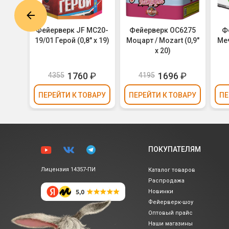
6385
Фейерверк JF MC20-
Фейерверк ОС6275
Ф
(0,9"
19/01 Герой (0,8" х 19)
Моцарт / Mozart (0,9"
Меч
х 20)
₽
1760
₽
1696
₽
4355
4195
ВАРУ
ПЕРЕЙТИ
К ТОВАРУ
ПЕРЕЙТИ
К ТОВАРУ
ПЕ
ПОКУПАТЕЛЯМ
Лицензия 14357-ПИ
Каталог товаров
Распродажа
Новинки
Фейерверк-шоу
Оптовый прайс
Наши магазины