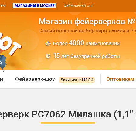
МАГАЗИНЫ
В МОСКВЕ
ИТЫ
ФЕЙЕРВЕРКИ ОПТ
Магазин фейерверков №
Самый большой выбор пиротехники в Ро
4000
Более
наименований
15
лет безупречной работы
и
Фейерверк-шоу
Оптовикам
Лицензия 14357-ПИ
 пиротехника
Римские свечи
рверк РС7062 Милашка (1,1" 
 батареи
Хлопушки и пневмохло
 дым
лопушки
Маленькие хлопушки