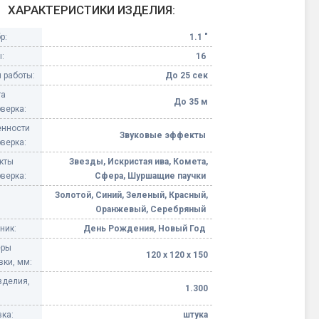
ХАРАКТЕРИСТИКИ ИЗДЕЛИЯ:
Конфетти, серпантин
р:
1.1 "
:
16
Небесные фонарики
 работы:
До 25 сек
та
Оборудование для
До 35 м
верка:
спецэффектов
нности
Звуковые эффекты
верка:
кие
Елочные гирлянды
кты
Звезды, Искристая ива, Комета,
верка:
Сфера, Шуршащие паучки
Фейерверк-шоу
ные)
Золотой, Синий, Зеленый, Красный,
Оранжевый, Серебряный
ник:
День Рождения, Новый Год
еры
120 х 120 х 150
вки, мм:
зделия,
1.300
ка:
штука