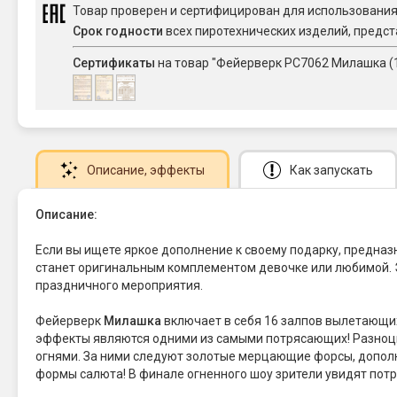
Товар проверен и сертифицирован для использовани
Срок годности
всех пиротехнических изделий, предст
Сертификаты
на товар "Фейерверк РС7062 Милашка (1,
Описание
, эффекты
Как запускать
Описание:
Если вы ищете яркое дополнение к своему подарку, предна
станет оригинальным комплементом девочке или любимой. 
праздничного мероприятия.
Фейерверк
Милашка
включает в себя 16 залпов вылетающих
эффекты являются одними из самыми потрясающих! Разно
огнями. За ними следуют золотые мерцающие форсы, дополн
формы салюта! В финале огненного шоу зрители увидят пот