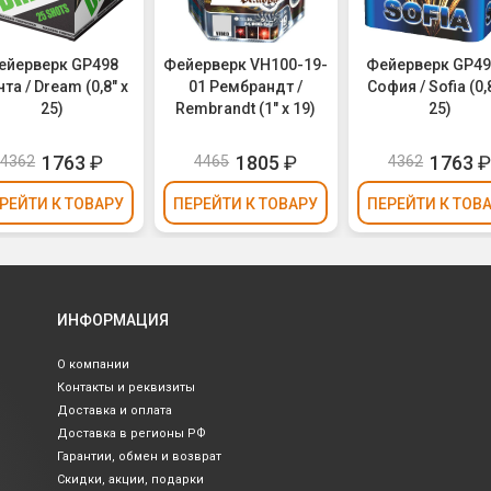
ейерверк GP498
Фейерверк VH100-19-
Фейерверк GP49
та / Dream (0,8" х
01 Рембрандт /
София / Sofia (0,
25)
Rembrandt (1" х 19)
25)
1763
₽
1805
₽
1763
4362
4465
4362
РЕЙТИ
К ТОВАРУ
ПЕРЕЙТИ
К ТОВАРУ
ПЕРЕЙТИ
К ТОВ
ИНФОРМАЦИЯ
О компании
Контакты и реквизиты
Доставка и оплата
Доставка в регионы РФ
Гарантии, обмен и возврат
Скидки, акции, подарки