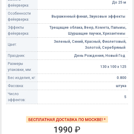
До 25 м
фейерверка:
Особенности
Выраженный финал, Звуковые эффекты
фейерверка:
Эффекты
Трещащие облака, Веер, Комета, Пальмы,
фейерверка:
Шуршащие паучки, Хризантемы
Зеленый, Синий, Красный, Фиолетовый,
Цвет:
Золотой, Серебряный
Праздник:
День Рождения, Новый Год
Размеры
130 х 100 х 125
упаковки, мм:
Вес изделия, кг:
0.800
Фасовка:
штука
Число
5
эффектов:
1990
₽