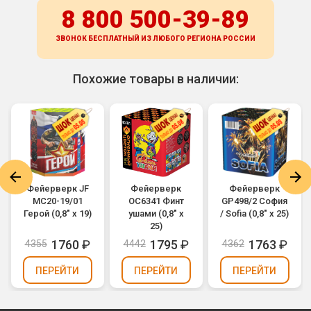
8 800 500-39-89
ЗВОНОК БЕСПЛАТНЫЙ ИЗ ЛЮБОГО РЕГИОНА
РОССИИ
Похожие товары в наличии:
Фейерверк JF
Фейерверк
Фейерверк
MC20-19/01
ОС6341 Финт
GP498/2 София
Герой (0,8" х 19)
ушами (0,8" х
/ Sofia (0,8" х 25)
25)
1760
₽
1795
₽
1763
₽
4355
4442
4362
ПЕРЕЙТИ
ПЕРЕЙТИ
ПЕРЕЙТИ