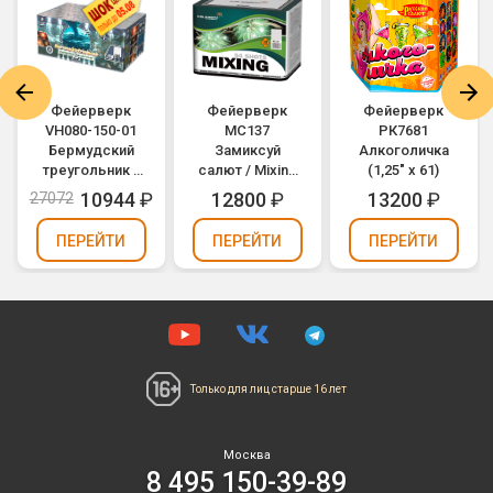
Фейерверк
Фейерверк
Фейерверк
VH080-150-01
МС137
РК7681
Бермудский
Замиксуй
Алкоголичка
треугольник /
салют / Mixing
(1,25" х 61)
Bermudadriehoek
(1,2" х 54)
10944
₽
12800
₽
13200
₽
27072
(0,8" х 150)
ПЕРЕЙТИ
ПЕРЕЙТИ
ПЕРЕЙТИ
Только для лиц
старше 16 лет
Москва
8 495 150-39-89