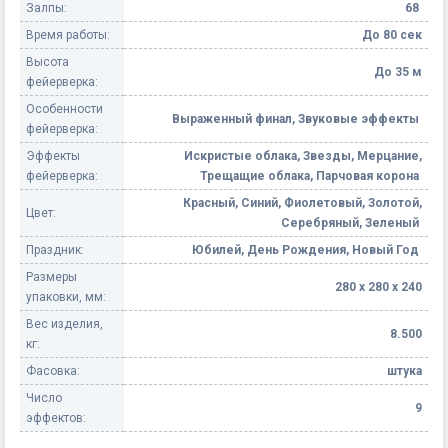
Залпы:
68
Время работы:
До 80 сек
Высота
До 35 м
фейерверка:
Особенности
Выраженный финал, Звуковые эффекты
фейерверка:
Эффекты
Искристые облака, Звезды, Мерцание,
фейерверка:
Трещащие облака, Парчовая корона
Красный, Синий, Фиолетовый, Золотой,
Цвет:
Серебряный, Зеленый
Праздник:
Юбилей, День Рождения, Новый Год
Размеры
280 х 280 х 240
упаковки, мм:
Вес изделия,
8.500
кг:
Фасовка:
штука
Число
9
эффектов: