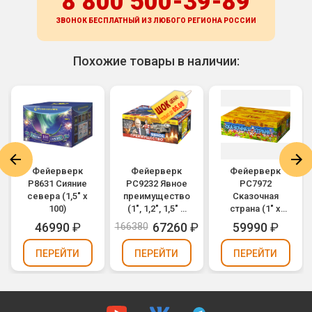
8 800 500-39-89
ЗВОНОК БЕСПЛАТНЫЙ ИЗ ЛЮБОГО РЕГИОНА
РОССИИ
Похожие товары в наличии:
Фейерверк
Фейерверк
Фейерверк
Р8631 Сияние
РС9232 Явное
РС7972
севера (1,5" х
преимущество
Сказочная
100)
(1", 1,2", 1,5" х
страна (1" х
228)
300)
46990
₽
67260
₽
59990
₽
166380
ПЕРЕЙТИ
ПЕРЕЙТИ
ПЕРЕЙТИ