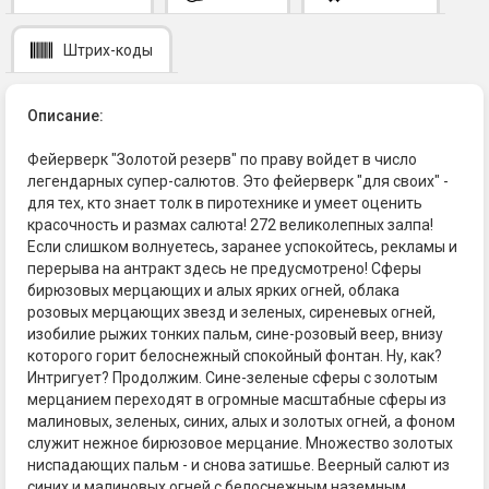
Штрих-коды
Описание:
Фейерверк "Золотой резерв" по праву войдет в число
легендарных супер-салютов. Это фейерверк "для своих" -
для тех, кто знает толк в пиротехнике и умеет оценить
красочность и размах салюта! 272 великолепных залпа!
Если слишком волнуетесь, заранее успокойтесь, рекламы и
перерыва на антракт здесь не предусмотрено! Сферы
бирюзовых мерцающих и алых ярких огней, облака
розовых мерцающих звезд и зеленых, сиреневых огней,
изобилие рыжих тонких пальм, сине-розовый веер, внизу
которого горит белоснежный спокойный фонтан. Ну, как?
Интригует? Продолжим. Сине-зеленые сферы с золотым
мерцанием переходят в огромные масштабные сферы из
малиновых, зеленых, синих, алых и золотых огней, а фоном
служит нежное бирюзовое мерцание. Множество золотых
ниспадающих пальм - и снова затишье. Веерный салют из
синих и малиновых огней с белоснежным наземным