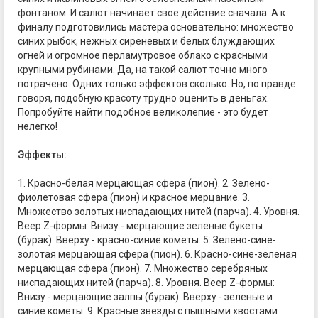
фонтаном. И салют начинает свое действие сначала. А к
финалу подготовились мастера основательно: множество
синих рыбок, нежных сиреневых и белых блуждающих
огней и огромное перламутровое облако с красными
крупными рубинами. Да, на такой салют точно много
потрачено. Одних только эффектов сколько. Но, по правде
говоря, подобную красоту трудно оценить в деньгах.
Попробуйте найти подобное великолепие - это будет
нелегко!
Эффекты:
1. Красно-белая мерцающая сфера (пион). 2. Зелено-
фиолетовая сфера (пион) и красное мерцание. 3.
Множество золотых ниспадающих нитей (парча). 4. Уровня.
Веер Z-формы: Внизу - мерцающие зеленые букеты
(бурак). Вверху - красно-синие кометы. 5. Зелено-сине-
золотая мерцающая сфера (пион). 6. Красно-сине-зеленая
мерцающая сфера (пион). 7. Множество серебряных
ниспадающих нитей (парча). 8. Уровня. Веер Z-формы:
Внизу - мерцающие залпы (бурак). Вверху - зеленые и
синие кометы. 9. Красные звезды с пышными хвостами