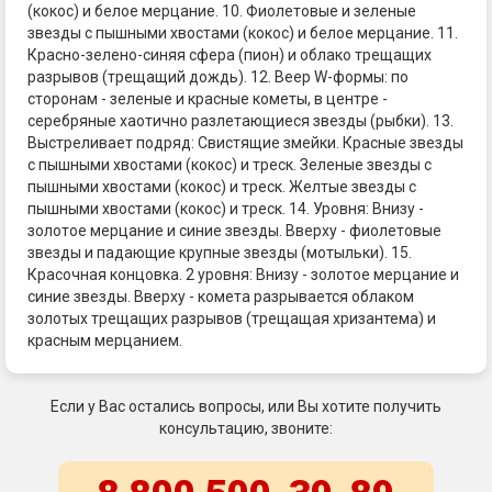
(кокос) и белое мерцание. 10. Фиолетовые и зеленые
звезды с пышными хвостами (кокос) и белое мерцание. 11.
Красно-зелено-синяя сфера (пион) и облако трещащих
разрывов (трещащий дождь). 12. Веер W-формы: по
сторонам - зеленые и красные кометы, в центре -
серебряные хаотично разлетающиеся звезды (рыбки). 13.
Выстреливает подряд: Свистящие змейки. Красные звезды
с пышными хвостами (кокос) и треск. Зеленые звезды с
пышными хвостами (кокос) и треск. Желтые звезды с
пышными хвостами (кокос) и треск. 14. Уровня: Внизу -
золотое мерцание и синие звезды. Вверху - фиолетовые
звезды и падающие крупные звезды (мотыльки). 15.
Красочная концовка. 2 уровня: Внизу - золотое мерцание и
синие звезды. Вверху - комета разрывается облаком
золотых трещащих разрывов (трещащая хризантема) и
красным мерцанием.
Если у Вас остались вопросы, или Вы хотите получить
консультацию, звоните: