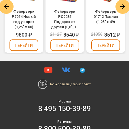
Фейерверк
Фейерверк
Фейерверк
Р7954 Новый
РС9035
01712 Павлин
год у ворот
Подарок от
(1,25" х 49)
(1,25" х 60)
друзей (0,8", 1",
1,2" х 56)
9800
₽
8540
₽
8512
₽
21127
21056
ПЕРЕЙТИ
ПЕРЕЙТИ
ПЕРЕЙТИ
Только для лиц
старше 16 лет
Москва
8 495 150-39-89
Регионы
8 800 500-39-89