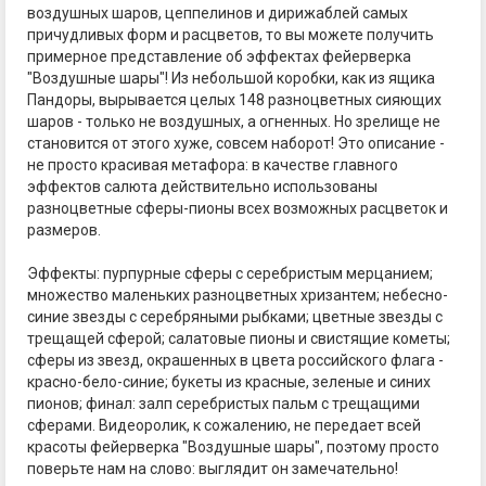
воздушных шаров, цеппелинов и дирижаблей самых
причудливых форм и расцветов, то вы можете получить
примерное представление об эффектах фейерверка
"Воздушные шары"! Из небольшой коробки, как из ящика
Пандоры, вырывается целых 148 разноцветных сияющих
шаров - только не воздушных, а огненных. Но зрелище не
становится от этого хуже, совсем наборот! Это описание -
не просто красивая метафора: в качестве главного
эффектов салюта действительно использованы
разноцветные сферы-пионы всех возможных расцветок и
размеров.
Эффекты: пурпурные сферы с серебристым мерцанием;
множество маленьких разноцветных хризантем; небесно-
синие звезды с серебряными рыбками; цветные звезды с
трещащей сферой; салатовые пионы и свистящие кометы;
сферы из звезд, окрашенных в цвета российского флага -
красно-бело-синие; букеты из красные, зеленые и синих
пионов; финал: залп серебристых пальм с трещащими
сферами. Видеоролик, к сожалению, не передает всей
красоты фейерверка "Воздушные шары", поэтому просто
поверьте нам на слово: выглядит он замечательно!