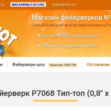
МАГАЗИНЫ
В МОСКВЕ
ИТЫ
ФЕЙЕРВЕРКИ ОПТ
Магазин фейерверков №
Самый большой выбор пиротехники в Ро
4000
Более
наименований
15
лет безупречной работы
и
Фейерверк-шоу
Оптовикам
Лицензия 14357-ПИ
 пиротехника
Римские свечи
ерверк Р7068 Тип-топ (0,8" х
 батареи
Хлопушки и пневмохло
 дым
лопушки
Маленькие хлопушки