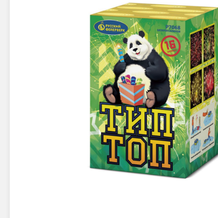
Новинки 2025/26
Петарды
Терочны
Фейерверки на свадьбу
Фитильн
Лимонки,
Фейерверк-шоу
Корсары
Батареи салютов
Цветной дым
Летающи
Хлопушки
Бабочки,
Батареи салютов
Жуки
Циркобл
Маленькие фейерверки
Средние фейерверки
Цветной 
Большие фейерверки
Супер-фейерверки
Факелы ц
Цветной
Стробос
Сигнальн