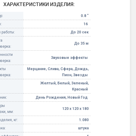
ХАРАКТЕРИСТИКИ ИЗДЕЛИЯ:
Конфетти, серпантин
р:
0.8 "
:
16
Небесные фонарики
 работы:
До 20 сек
та
Оборудование для
До 35 м
верка:
спецэффектов
нности
Звуковые эффекты
верка:
кие
Елочные гирлянды
кты
Мерцание, Слива, Сфера, Дождь,
верка:
Пион, Звезды
Фейерверк-шоу
ные)
Желтый, Белый, Зеленый,
Красный
ник:
День Рождения, Новый Год
еры
120 х 120 х 180
вки, мм:
делия, кг:
1.080
ка:
штука