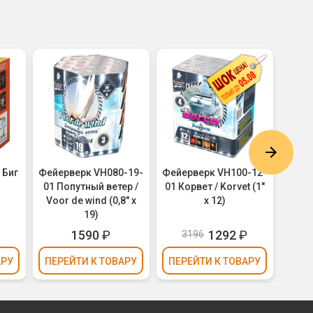
 Биг
Фейерверк VH080-19-
Фейерверк VH100-12-
Фе
01 Попутный ветер /
01 Корвет / Korvet (1"
Бешен
Voor de wind (0,8" х
х 12)
19)
1590
₽
1292
₽
3196
АРУ
ПЕРЕЙТИ
К ТОВАРУ
ПЕРЕЙТИ
К ТОВАРУ
ПЕР