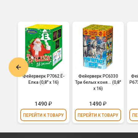
 20-
Фейерверк Р7062 Ё-
Фейерверк РС6330
Фе
икулы
Елка (0,8" х 16)
Три белых коня... (0,8"
Р673
х 16)
₽
1490
₽
1490
₽
ВАРУ
ПЕРЕЙТИ
К ТОВАРУ
ПЕРЕЙТИ
К ТОВАРУ
ПЕ