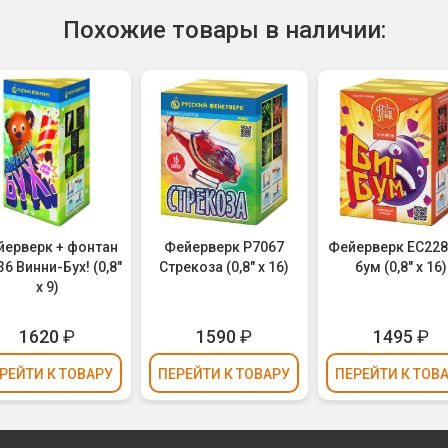
Похожие товары в наличии:
йерверк + фонтан
Фейерверк Р7067
Фейерверк ЕС228
6 Винни-Бух! (0,8"
Стрекоза (0,8" х 16)
бум (0,8" х 16)
х 9)
1620
₽
1590
₽
1495
₽
РЕЙТИ
К ТОВАРУ
ПЕРЕЙТИ
К ТОВАРУ
ПЕРЕЙТИ
К ТОВ