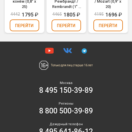
конём (0,8" х
Рембрандт /
/ Mozart (0,9" х
25)
Rembrandt (1" х
20)
19)
1795
₽
1805
₽
1696
₽
4442
4465
4195
ПЕРЕЙТИ
ПЕРЕЙТИ
ПЕРЕЙТИ
Только для лиц
старше 16 лет
Москва
8 495 150-39-89
Регионы
8 800 500-39-89
Дежурный телефон
8 495 641-86-12