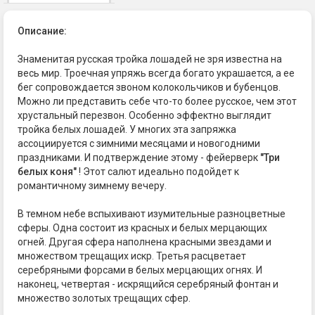
Описание:
Знаменитая русская тройка лошадей не зря известна на
весь мир. Троечная упряжь всегда богато украшается, а ее
бег сопровождается звоном колокольчиков и бубенцов.
Можно ли представить себе что-то более русское, чем этот
хрустальный перезвон. Особенно эффектно выглядит
тройка белых лошадей. У многих эта запряжка
ассоциируется с зимними месяцами и новогодними
праздниками. И подтверждение этому - фейерверк
"Три
белых коня"
! Этот салют идеально подойдет к
романтичному зимнему вечеру.
В темном небе вспыхивают изумительные разноцветные
сферы. Одна состоит из красных и белых мерцающих
огней. Другая сфера наполнена красными звездами и
множеством трещащих искр. Третья расцветает
серебряными форсами в белых мерцающих огнях. И
наконец, четвертая - искрящийся серебряный фонтан и
множество золотых трещащих сфер.