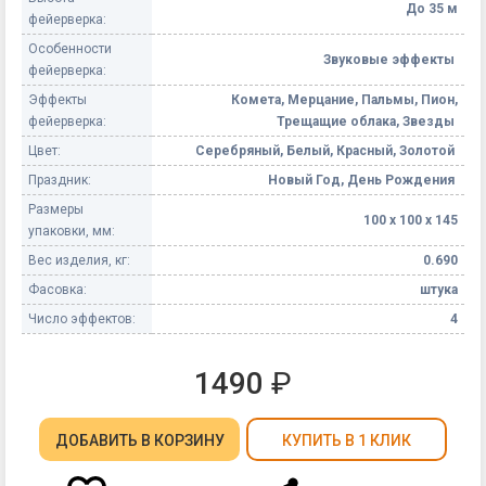
До 35 м
фейерверка:
Особенности
Звуковые эффекты
фейерверка:
Эффекты
Комета, Мерцание, Пальмы, Пион,
фейерверка:
Трещащие облака, Звезды
Цвет:
Серебряный, Белый, Красный, Золотой
Праздник:
Новый Год, День Рождения
Размеры
100 х 100 х 145
упаковки, мм:
Вес изделия, кг:
0.690
Фасовка:
штука
Число эффектов:
4
1490
₽
ДОБАВИТЬ
В КОРЗИНУ
КУПИТЬ В 1 КЛИК