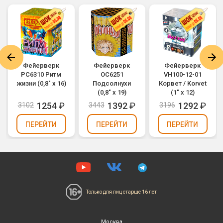
Фейерверк
Фейерверк
Фейерверк
РС6310 Ритм
ОС6251
VH100-12-01
жизни (0,8" х 16)
Подсолнухи
Корвет / Korvet
(0,8" х 19)
(1" х 12)
1254
₽
1392
₽
1292
₽
3102
3443
3196
ПЕРЕЙТИ
ПЕРЕЙТИ
ПЕРЕЙТИ
Только для лиц
старше 16 лет
Москва