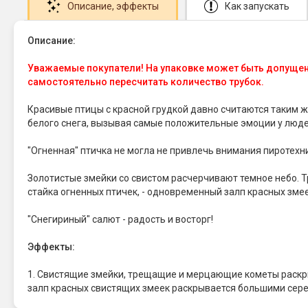
Описание
, эффекты
Как запускать
Описание:
Уважаемые покупатели! На упаковке может быть допущена 
самостоятельно пересчитать количество трубок.
Красивые птицы с красной грудкой давно считаются таким ж
белого снега, вызывая самые положительные эмоции у люде
"Огненная" птичка не могла не привлечь внимания пиротехн
Золотистые змейки со свистом расчерчивают темное небо. 
стайка огненных птичек, - одновременный залп красных зме
"Снегириный" салют - радость и восторг!
Эффекты:
1. Свистящие змейки, трещащие и мерцающие кометы раск
залп красных свистящих змеек раскрывается большими сере