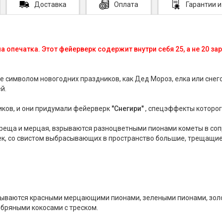
Доставка
Оплата
Гарантии
и
опечатка. Этот фейерверк содержит внутри себя 25, а не 20 зар
е символом новогодних праздников, как Дед Мороз, елка или снего
й.
иков, и они придумали фейерверк
"Снегири"
, спецэффекты которог
Треща и мерцая, взрываются разноцветными пионами кометы в сопр
ек, со свистом выбрасывающих в пространство большие, трещащие
рываются красными мерцающими пионами, зелеными пионами, зол
бряными кокосами с треском.