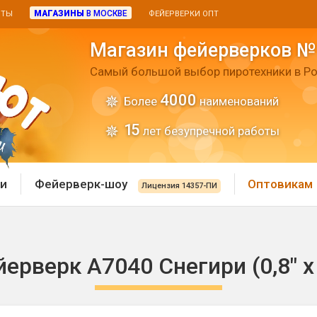
МАГАЗИНЫ
В МОСКВЕ
ИТЫ
ФЕЙЕРВЕРКИ ОПТ
Магазин фейерверков №
Самый большой выбор пиротехники в Ро
4000
Более
наименований
15
лет безупречной работы
и
Фейерверк-шоу
Оптовикам
Лицензия 14357-ПИ
 пиротехника
Римские свечи
ерверк А7040 Снегири (0,8" х
 батареи
Хлопушки и пневмохло
 дым
лопушки
Маленькие хлопушки