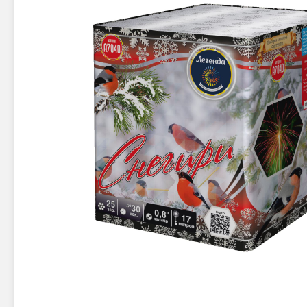
Новинки 2025/26
Петарды
Терочны
Фейерверки на свадьбу
Фитильн
Лимонки,
Фейерверк-шоу
Корсары
Батареи салютов
Цветной дым
Летающи
Хлопушки
Бабочки,
Батареи салютов
Жуки
Циркобл
Маленькие фейерверки
Средние фейерверки
Цветной 
Большие фейерверки
Супер-фейерверки
Факелы ц
Цветной
Стробос
Сигнальн