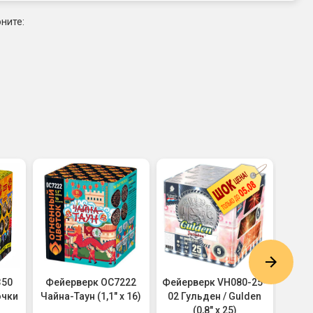
ните:
350
Фейерверк ОС7222
Фейерверк VH080-25-
Фей
очки
Чайна-Таун (1,1" х 16)
02 Гульден / Gulden
Зимо
(0,8" х 25)