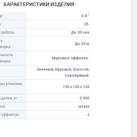
ХАРАКТЕРИСТИКИ ИЗДЕЛИЯ:
Конфетти, серпантин
р:
0.8 "
:
25
Небесные фонарики
 работы:
До 30 сек
та
Оборудование для
До 20 м
верка:
спецэффектов
нности
Звуковые эффекты
верка:
кие
Елочные гирлянды
Зеленый, Красный, Золотой,
Серебряный
Фейерверк-шоу
ные)
ры упаковки,
150 х 120 х 120
делия, кг:
0.950
ка:
штука
 эффектов:
2