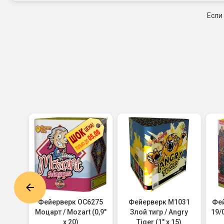
Если
6330
Фейерверк ОС6275
Фейерверк M1031
Фей
 х 25)
Моцарт / Mozart (0,9"
Злой тигр / Angry
19/0
х 20)
Tiger (1" х 15)