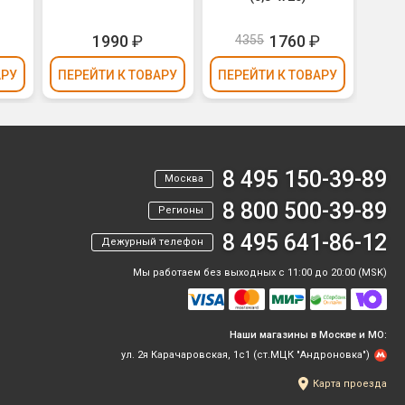
1990
₽
1760
₽
4355
4
АРУ
ПЕРЕЙТИ
К ТОВАРУ
ПЕРЕЙТИ
К ТОВАРУ
ПЕР
8 495 150-39-89
Москва
8 800 500-39-89
Регионы
8 495 641-86-12
Дежурный телефон
Мы работаем без выходных с 11:00 до 20:00 (MSK)
Наши магазины в Москве и МО:
ул. 2я Карачаровская, 1с1 (ст.МЦК "Андроновка")
Карта проезда