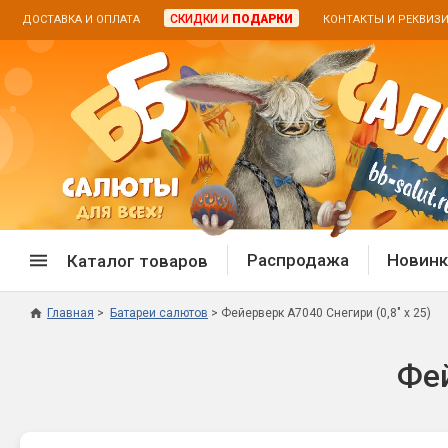
СКИДКИ И
ПОДАРКИ
ДОСТАВКА И ОПЛАТА
КОНТАКТЫ И РЕКВИЗ
Распродажа
Новинк
Каталог товаров
Главная
Батареи салютов
Фейерверк А7040 Снегири (0,8" х 25)
Спецпредложение
Дневная
Фей
Распродажа фейерверков
Дневные
Распродажа петард
Цветной
Распродажа бенгальских огней
Пневмох