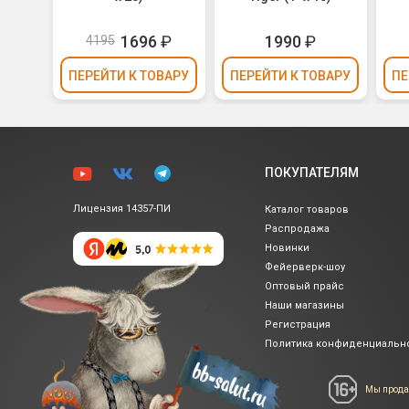
₽
1696
₽
1990
₽
4195
ВАРУ
ПЕРЕЙТИ
К ТОВАРУ
ПЕРЕЙТИ
К ТОВАРУ
ПЕ
ПОКУПАТЕЛЯМ
Лицензия 14357-ПИ
Каталог товаров
Распродажа
Новинки
Фейерверк-шоу
Оптовый прайс
Наши магазины
Регистрация
Политика
конфиденциальн
Мы прода