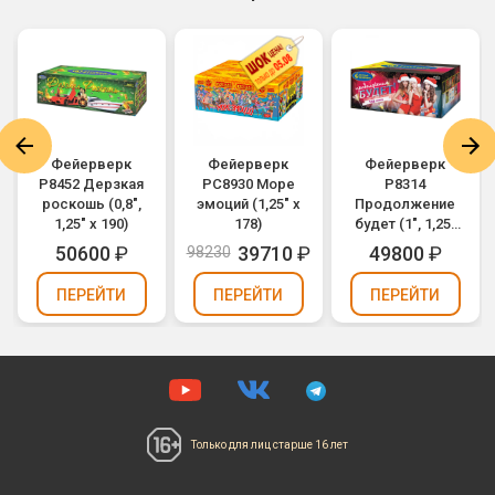
Фейерверк
Фейерверк
Фейерверк
Р8452 Дерзкая
РС8930 Море
Р8314
роскошь (0,8",
эмоций (1,25" х
Продолжение
1,25" х 190)
178)
будет (1", 1,25"
х 168)
50600
₽
39710
₽
49800
₽
98230
ПЕРЕЙТИ
ПЕРЕЙТИ
ПЕРЕЙТИ
Только для лиц
старше 16 лет