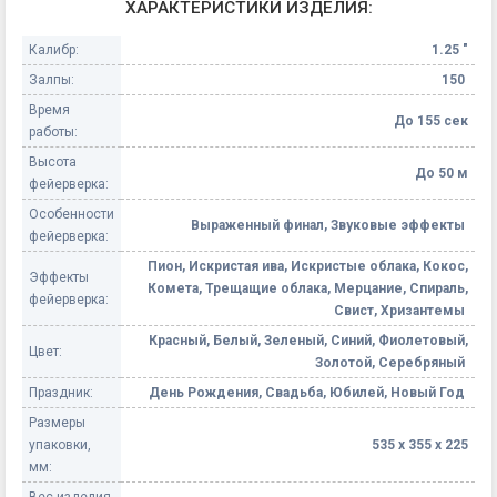
ХАРАКТЕРИСТИКИ ИЗДЕЛИЯ:
Калибр:
1.25 "
Залпы:
150
Время
До 155 сек
работы:
Высота
До 50 м
фейерверка:
Особенности
Выраженный финал, Звуковые эффекты
фейерверка:
Пион, Искристая ива, Искристые облака, Кокос,
Эффекты
Комета, Трещащие облака, Мерцание, Спираль,
фейерверка:
Свист, Хризантемы
Красный, Белый, Зеленый, Синий, Фиолетовый,
Цвет:
Золотой, Серебряный
Праздник:
День Рождения, Свадьба, Юбилей, Новый Год
Размеры
упаковки,
535 х 355 х 225
мм: