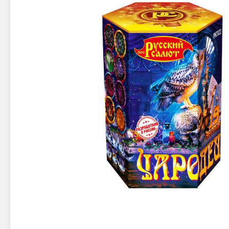
Новинки 2025/26
Петарды
Терочны
Фейерверки на свадьбу
Фитильн
Лимонки,
Фейерверк-шоу
Корсары
Батареи салютов
Цветной дым
Летающи
Хлопушки
Бабочки,
Батареи салютов
Жуки
Циркобл
Маленькие фейерверки
Средние фейерверки
Цветной 
Большие фейерверки
Супер-фейерверки
Факелы ц
Цветной
Стробос
Сигнальн