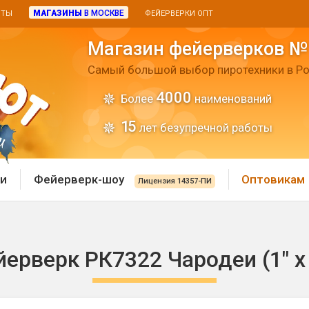
МАГАЗИНЫ
В МОСКВЕ
ИТЫ
ФЕЙЕРВЕРКИ ОПТ
Магазин фейерверков №
Самый большой выбор пиротехники в Ро
4000
Более
наименований
15
лет безупречной работы
и
Фейерверк-шоу
Оптовикам
Лицензия 14357-ПИ
 пиротехника
Римские свечи
ерверк РК7322 Чародеи (1" х
 батареи
Хлопушки и пневмохло
 дым
лопушки
Маленькие хлопушки