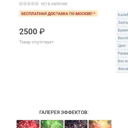
Пневмохлопушки
НЕТ В НАЛИЧИИ
Пружинные хлопушки
Калиб
е
Залпы
Бенгальские огни
ые
2500
₽
Время
 гранаты
Бенгальские огни малые
Высот
Товар отсутствует
Бенгальские огни большие
Цвет:
Разме
е и наземные
Фонтаны пиротехничес
Вес из
 пчелы
Фасов
Фонтаны в торт (холодные)
Фонтаны сценические (холод
ицы
Фонтаны для улицы
Вулканы
дым и огонь
Ракеты
ветного огня
ГАЛЕРЕЯ ЭФФЕКТОВ:
 дым
Фестивальные шары
копы
ая пиротехника