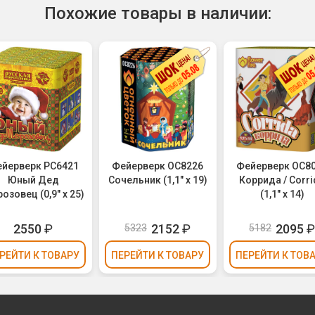
Похожие товары в наличии:
йерверк РС6421
Фейерверк ОС8226
Фейерверк ОС8
Юный Дед
Сочельник (1,1" х 19)
Коррида / Corri
озовец (0,9" х 25)
(1,1" х 14)
2550
₽
2152
₽
2095
5323
5182
РЕЙТИ
К ТОВАРУ
ПЕРЕЙТИ
К ТОВАРУ
ПЕРЕЙТИ
К ТОВ