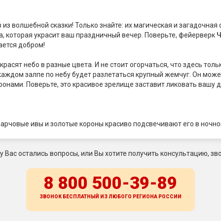
з волшебной сказки! Только знайте: их магическая и загадочная с
а, которая украсит ваш праздничный вечер. Поверьте, фейерверк
Ч
ается добром!
красят небо в разные цвета. И не стоит огорчаться, что здесь тол
каждом залпе по небу будет разлетаться крупный жемчуг. Он мож
нами. Поверьте, это красивое зрелище заставит ликовать вашу д
 парчовые ивы и золотые короны красиво подсвечивают его в ночно
 у Вас остались вопросы, или Вы хотите получить консультацию, зво
8 800 500-39-89
ЗВОНОК БЕСПЛАТНЫЙ ИЗ ЛЮБОГО РЕГИОНА
РОССИИ