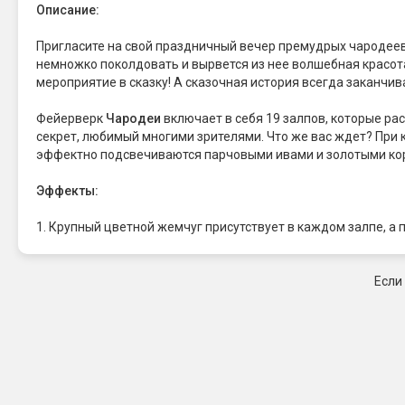
Описание:
Пригласите на свой праздничный вечер премудрых чародеев и
немножко поколдовать и вырвется из нее волшебная красот
мероприятие в сказку! А сказочная история всегда заканчив
Фейерверк
Чародеи
включает в себя 19 залпов, которые рас
секрет, любимый многими зрителями. Что же вас ждет? При 
эффектно подсвечиваются парчовыми ивами и золотыми коро
Эффекты:
1. Крупный цветной жемчуг присутствует в каждом залпе, а
Если