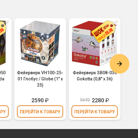
050
Фейерверк VH100-25-
Фейерверк SB08-036
Фей
da
01 Глобус / Globe (1" х
Gokotta (0,8" х 36)
Нас
25)
Big
₽
2590
₽
2280
₽
5640
АРУ
ПЕРЕЙТИ
К ТОВАРУ
ПЕРЕЙТИ
К ТОВАРУ
ПЕР