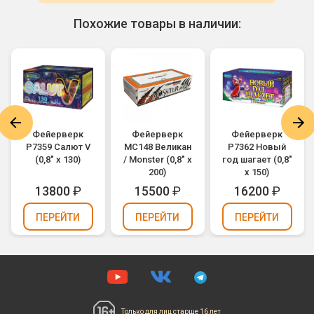
Похожие товары в наличии:
Фейерверк
Фейерверк
Фейерверк
Р7359 Салют V
MC148 Великан
Р7362 Новый
(0,8" х 130)
/ Monster (0,8" х
год шагает (0,8"
200)
х 150)
13800
₽
15500
₽
16200
₽
ПЕРЕЙТИ
ПЕРЕЙТИ
ПЕРЕЙТИ
Только для лиц
старше 16 лет