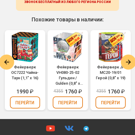
ЗВОНОК БЕСПЛАТНЫЙ ИЗ ЛЮБОГО РЕГИОНА
РОССИИ
Похожие товары в наличии:
Фейерверк
Фейерверк
Фейерверк JF
ОС7222 Чайна-
VH080-25-02
MC20-19/01
Таун (1,1" х 16)
Гульден /
Герой (0,8" х 19)
Gulden (0,8" х
25)
1990
₽
1760
₽
1760
₽
4355
4355
ПЕРЕЙТИ
ПЕРЕЙТИ
ПЕРЕЙТИ