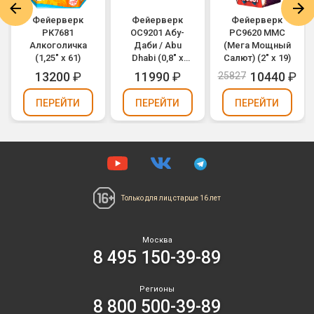
Фейерверк
Фейерверк
Фейерверк
РК7681
ОС9201 Абу-
РС9620 ММС
Алкоголичка
Даби / Abu
(Мега Мощный
(1,25" х 61)
Dhabi (0,8" х
Салют) (2" х 19)
108)
13200
₽
11990
₽
10440
₽
25827
ПЕРЕЙТИ
ПЕРЕЙТИ
ПЕРЕЙТИ
Только для лиц
старше 16 лет
Москва
8 495 150-39-89
Регионы
8 800 500-39-89