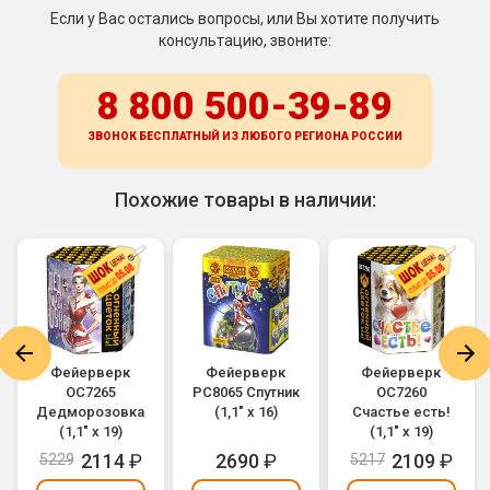
Если у Вас остались вопросы, или Вы хотите получить
консультацию, звоните:
8 800 500-39-89
ЗВОНОК БЕСПЛАТНЫЙ ИЗ ЛЮБОГО РЕГИОНА
РОССИИ
Похожие товары в наличии:
Фейерверк
Фейерверк
Фейерверк
ОС7265
РС8065 Спутник
ОС7260
Дедморозовка
(1,1" х 16)
Счастье есть!
(1,1" х 19)
(1,1" х 19)
2114
₽
2690
₽
2109
₽
5229
5217