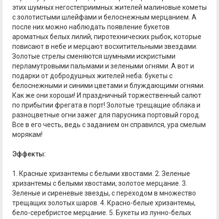
этих шумных негостеприимных жителей малиновые кометы
с золотистыми шлейфами и белоснежным мерцанием. А
после них можно наблюдать появление букетов
ароматных белых лилий, пиротехнических рыбок, которые
повисают в небе и мерцают восхитительными звездами.
Золотые стрелы сменяются шумными искристыми
перламутровыми пальмами и зелеными огнями. А вот и
подарки от добродушных жителей неба: букеты с
белоснежными и синими цветами и блуждающими огнями.
Как же они хороши! И праздничный торжественный салют
по прибытии фрегата в порт! Золотые трещащие облака и
разноцветные огни зажег для парусника портовый город.
Все в его честь, ведь с заданием он справился, ура смелым
морякам!
Эффекты:
1. Красные хризантемы с белыми хвостами. 2. Зеленые
хризантемы с белыми хвостами, золотое мерцание. 3.
Зеленые и сиреневые звезды, с переходом в множество
трещащих золотых шаров. 4. Красно-белые хризантемы,
бело-серебристое мерцание. 5. Букеты из лунно-белых