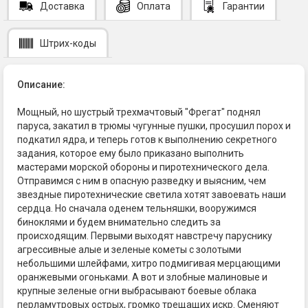
Доставка
Оплата
Гарантии
Штрих-коды
Описание:
Мощный, но шустрый трехмачтовый "Фрегат" поднял
паруса, закатил в трюмы чугунные пушки, просушил порох и
подкатил ядра, и теперь готов к выполнению секретного
задания, которое ему было приказано выполнить
мастерами морской обороны и пиротехнического дела.
Отправимся с ним в опасную разведку и выясним, чем
звездные пиротехнические светила хотят завоевать наши
сердца. Но сначала оденем тельняшки, вооружимся
биноклями и будем внимательно следить за
происходящим. Первыми выходят навстречу паруснику
агрессивные алые и зеленые кометы с золотыми
небольшими шлейфами, хитро подмигивая мерцающими
оранжевыми огоньками. А вот и злобные малиновые и
крупные зеленые огни выбрасывают боевые облака
перламутровых острых, громко трещащих искр. Сменяют