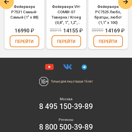
Фейерверк
Фейерверк VH-
Фейерверк
Р7531 Самый-
COMBI-07
РС7525 Любо,
Самый (1" х 88)
Таверна / Kroeg
братцы, любо!
(0,8", 1", 1,2",
(1,1" х 100)
1,5" х 86)
16990
₽
14155
₽
14169
₽
35015
35050
ПЕРЕЙТИ
ПЕРЕЙТИ
ПЕРЕЙТИ
Только для лиц
старше 16 лет
Москва
8 495 150-39-89
Регионы
8 800 500-39-89