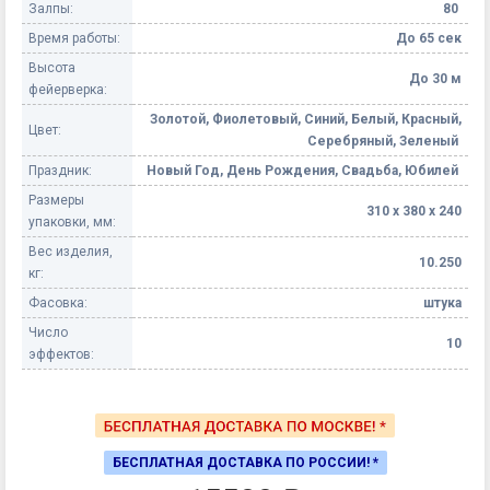
Залпы:
80
Время работы:
До 65 сек
Высота
До 30 м
фейерверка:
Золотой, Фиолетовый, Синий, Белый, Красный,
Цвет:
Серебряный, Зеленый
Праздник:
Новый Год, День Рождения, Свадьба, Юбилей
Размеры
310 х 380 х 240
упаковки, мм:
Вес изделия,
10.250
кг:
Фасовка:
штука
Число
10
эффектов:
БЕСПЛАТНАЯ ДОСТАВКА ПО РОССИИ! *