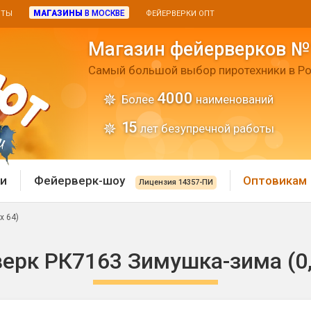
МАГАЗИНЫ
В МОСКВЕ
ИТЫ
ФЕЙЕРВЕРКИ ОПТ
Магазин фейерверков №
Самый большой выбор пиротехники в Ро
4000
Более
наименований
15
лет безупречной работы
и
Фейерверк-шоу
Оптовикам
Лицензия 14357-ПИ
х 64)
 пиротехника
Римские свечи
ерк РК7163 Зимушка-зима (0,8
 батареи
Хлопушки и пневмохло
 дым
лопушки
Маленькие хлопушки