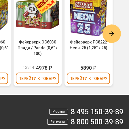
060
Фейерверк ОС6030
Фейерверк РС8222
Фей
0,6"
Панда / Panda (0,6" х
Неон-25 (1,25" х 25)
100)
Amste
4978
₽
5890
₽
12314
АРУ
ПЕРЕЙТИ
К ТОВАРУ
ПЕРЕЙТИ
К ТОВАРУ
ПЕР
8 495 150-39-89
Москва
8 800 500-39-89
Регионы