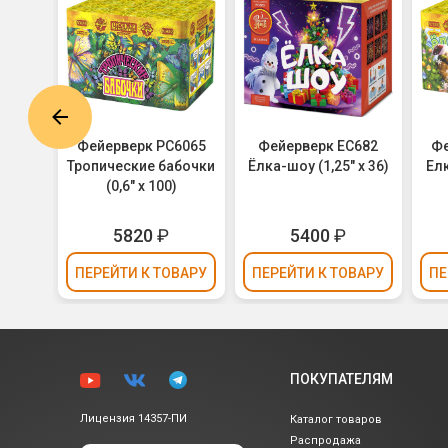
0 По-
Фейерверк РС6065
Фейерверк ЕС682
Фе
36) -
Тропические бабочки
Ёлка-шоу (1,25" х 36)
Елк
ЕКТ
(0,6" х 100)
5820
₽
5400
₽
ВАРУ
ПЕРЕЙТИ
К ТОВАРУ
ПЕРЕЙТИ
К ТОВАРУ
ПЕ
ПОКУПАТЕЛЯМ
Лицензия 14357-ПИ
Каталог товаров
Распродажа