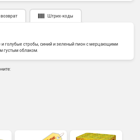
 возврат
Штрих-коды
 и голубые стробы, синий и зеленый пион с мерцающими
м густым облаком.
ните: