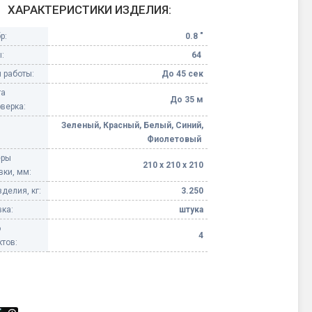
ХАРАКТЕРИСТИКИ ИЗДЕЛИЯ:
Конфетти, серпантин
р:
0.8 "
:
64
Небесные фонарики
 работы:
До 45 сек
та
Оборудование для
До 35 м
верка:
спецэффектов
Зеленый, Красный, Белый, Синий,
Фиолетовый
кие
Елочные гирлянды
еры
210 х 210 х 210
вки, мм:
Фейерверк-шоу
ные)
делия, кг:
3.250
ка:
штука
о
4
тов: