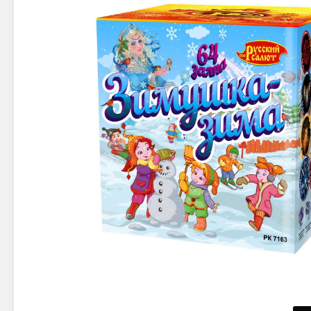
Новинки 2025/26
Петарды
Терочны
Фейерверки на свадьбу
Фитильн
Лимонки,
Фейерверк-шоу
Корсары
Батареи салютов
Цветной дым
Летающи
Хлопушки
Бабочки,
Батареи салютов
Жуки
Циркобл
Маленькие фейерверки
Средние фейерверки
Цветной 
Большие фейерверки
Супер-фейерверки
Факелы ц
Цветной
Стробос
Сигнальн