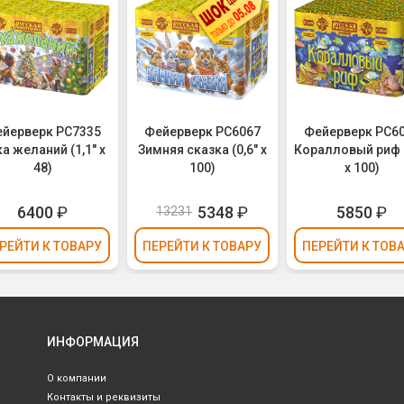
йерверк РС7335
Фейерверк РС6067
Фейерверк РС6
а желаний (1,1" х
Зимняя сказка (0,6" х
Коралловый риф (
48)
100)
х 100)
6400
₽
5348
₽
5850
₽
13231
РЕЙТИ
К ТОВАРУ
ПЕРЕЙТИ
К ТОВАРУ
ПЕРЕЙТИ
К ТОВ
ИНФОРМАЦИЯ
О компании
Контакты и реквизиты