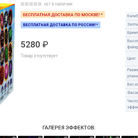
Пневмохлопушки
НЕТ В НАЛИЧИИ
Пружинные хлопушки
Калиб
е
Залпы
БЕСПЛАТНАЯ ДОСТАВКА ПО РОССИИ! *
Бенгальские огни
ые
Время
 гранаты
Бенгальские огни малые
Высо
5280
₽
Бенгальские огни большие
фейер
Товар отсутствует
е и наземные
Цвет:
Фонтаны пиротехничес
Разм
 пчелы
Фонтаны в торт (холодные)
упако
Фонтаны сценические (холод
Вес из
ицы
Фонтаны для улицы
Фасов
Вулканы
Числ
дым и огонь
эффек
Ракеты
ветного огня
 дым
ГАЛЕРЕЯ ЭФФЕКТОВ:
Фестивальные шары
копы
ая пиротехника