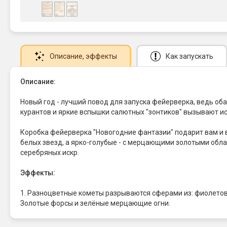
Описание
, эффекты
Как запускать
Описание:
Новый год - лучший повод для запуска фейерверка, ведь об
курантов и яркие вспышки салютных "зонтиков" вызывают иск
Коробка фейерверка "Новогодние фантазии" подарит вам и 
белых звезд, а ярко-голубые - с мерцающими золотыми обл
серебряных искр.
Эффекты:
1. Разноцветные кометы разрываются сферами из: фиолетовых
Золотые форсы и зелёные мерцающие огни.