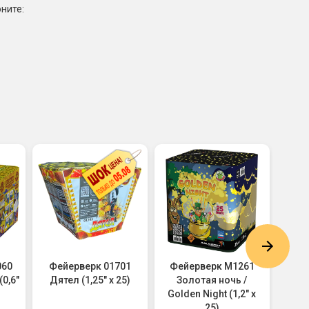
ните:
060
Фейерверк 01701
Фейерверк M1261
Фе
0,6"
Дятел (1,25" х 25)
Золотая ночь /
Ёлка-
Golden Night (1,2" х
25)