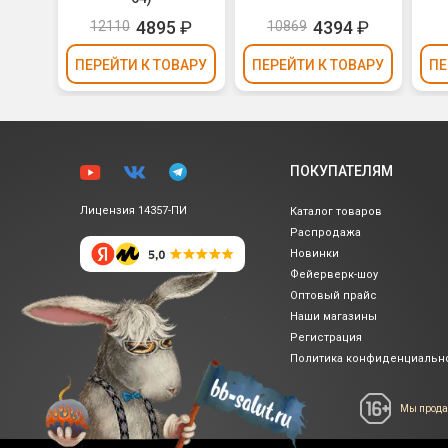
4895
₽
4394
₽
12110
10869
ВАРУ
ПЕРЕЙТИ
К ТОВАРУ
ПЕРЕЙТИ
К ТОВАРУ
ПЕ
ПОКУПАТЕЛЯМ
Лицензия 14357-ПИ
Каталог товаров
Распродажа
Новинки
Фейерверк-шоу
Оптовый прайс
Наши магазины
Регистрация
Политика
конфиденциальн
Мы прода