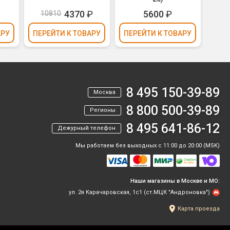
4370
₽
5600
₽
10810
АРУ
ПЕРЕЙТИ
К ТОВАРУ
ПЕРЕЙТИ
К ТОВАРУ
ПЕР
8 495 150-39-89
Москва
8 800 500-39-89
Регионы
8 495 641-86-12
Дежурный телефон
Мы работаем без выходных с 11:00 до 20:00 (MSK)
Наши магазины в Москве и МО:
ул. 2я Карачаровская, 1с1 (ст.МЦК "Андроновка")
Карта проезда