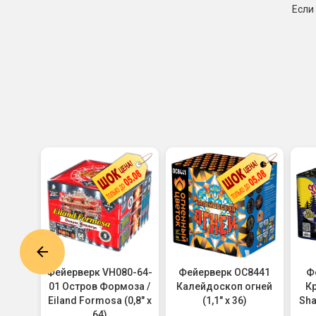
Если
онтан
Фейерверк VH080-64-
Фейерверк ОС8441
Ф
пацан
01 Остров Формоза /
Калейдоскоп огней
Кр
Eiland Formosa (0,8" х
(1,1" х 36)
Sha
64)