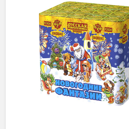
Новинки 2025/26
Петарды
Терочны
Фейерверки на свадьбу
Фитильн
Лимонки,
Фейерверк-шоу
Корсары
Батареи салютов
Цветной дым
Летающи
Хлопушки
Бабочки,
Батареи салютов
Жуки
Циркобл
Маленькие фейерверки
Средние фейерверки
Цветной 
Большие фейерверки
Супер-фейерверки
Факелы ц
Цветной
Стробос
Сигнальн