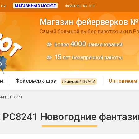
МАГАЗИНЫ
В МОСКВЕ
ИТЫ
ФЕЙЕРВЕРКИ ОПТ
Магазин фейерверков №
Самый большой выбор пиротехники в Ро
4000
Более
наименований
15
лет безупречной работы
и
Фейерверк-шоу
Оптовикам
Лицензия 14357-ПИ
 (1,1" х 36)
 пиротехника
Римские свечи
РС8241 Новогодние фантазии 
 батареи
Хлопушки и пневмохло
 дым
лопушки
Маленькие хлопушки