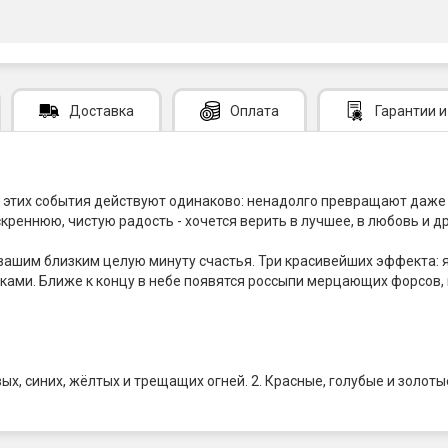
Доставка
Оплата
Гарантии
и
а этих события действуют одинаково: ненадолго превращают даже 
реннюю, чистую радость - хочется верить в лучшее, в любовь и др
вашим близким целую минуту счастья. Три красивейших эффекта: 
аками. Ближе к концу в небе появятся россыпи мерцающих форсо
, синих, жёлтых и трещащих огней. 2. Красные, голубые и золоты