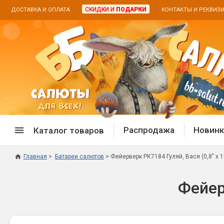
СКИДКИ И
ПОДАРКИ
ДОСТАВКА И ОПЛАТА
КОНТАКТЫ И РЕКВИЗ
Распродажа
Новинк
Каталог товаров
Главная
Батареи салютов
Фейерверк РК7184 Гуляй, Вася (0,8" х 1
Спецпредложение
Дневная
Фейер
Распродажа фейерверков
Дневные
Распродажа петард
Цветной
Распродажа бенгальских огней
Пневмох