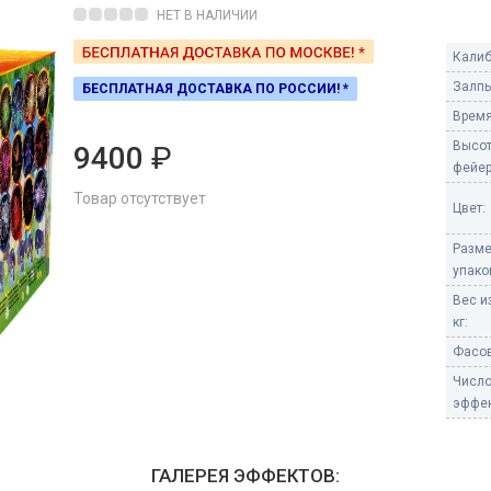
Пневмохлопушки
НЕТ В НАЛИЧИИ
Пружинные хлопушки
Калиб
е
Залпы
БЕСПЛАТНАЯ ДОСТАВКА ПО РОССИИ! *
Бенгальские огни
ые
Время
 гранаты
Бенгальские огни малые
Высо
9400
₽
Бенгальские огни большие
фейер
Товар отсутствует
е и наземные
Цвет:
Фонтаны пиротехничес
Разм
 пчелы
Фонтаны в торт (холодные)
упако
Фонтаны сценические (холод
Вес и
ицы
Фонтаны для улицы
кг:
Вулканы
Фасов
дым и огонь
Числ
Ракеты
эффек
ветного огня
 дым
Фестивальные шары
копы
ГАЛЕРЕЯ ЭФФЕКТОВ:
ая пиротехника