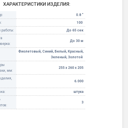
ХАРАКТЕРИСТИКИ ИЗДЕЛИЯ:
Конфетти, серпантин
р:
0.8 "
:
100
Небесные фонарики
 работы:
До 65 сек
та
Оборудование для
До 30 м
верка:
спецэффектов
Фиолетовый, Синий, Белый, Красный,
Зеленый, Золотой
кие
Елочные гирлянды
еры
255 х 260 х 205
вки, мм:
Фейерверк-шоу
ные)
зделия,
6.000
ка:
штука
о
3
тов: