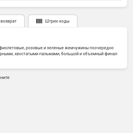
 возврат
Штрих-коды
е фиолетовые, розовые и зеленые жемчужины поочередно
жирными, хвостатыми пальмами, большой и объемный финал
ните: