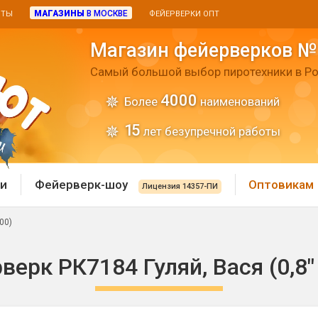
МАГАЗИНЫ
В МОСКВЕ
ИТЫ
ФЕЙЕРВЕРКИ ОПТ
Магазин фейерверков №
Самый большой выбор пиротехники в Ро
4000
Более
наименований
15
лет безупречной работы
и
Фейерверк-шоу
Оптовикам
Лицензия 14357-ПИ
00)
 пиротехника
Римские свечи
верк РК7184 Гуляй, Вася (0,8" 
 батареи
Хлопушки и пневмохло
 дым
лопушки
Маленькие хлопушки