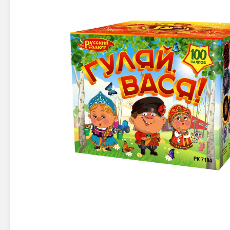
Новинки 2025/26
Петарды
Терочны
Фейерверки на свадьбу
Фитильн
Лимонки,
Фейерверк-шоу
Корсары
Батареи салютов
Цветной дым
Летающи
Хлопушки
Бабочки,
Батареи салютов
Жуки
Циркобл
Маленькие фейерверки
Средние фейерверки
Цветной 
Большие фейерверки
Супер-фейерверки
Факелы ц
Цветной
Стробос
Сигнальн