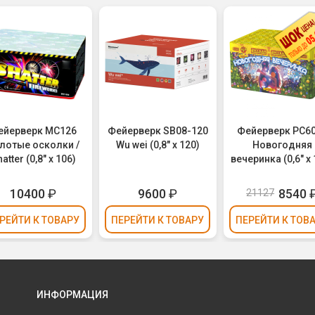
ейерверк МС126
Фейерверк SB08-120
Фейерверк РС6
лотые осколки /
Wu wei (0,8" х 120)
Новогодняя
atter (0,8" х 106)
вечеринка (0,6" х 
10400
₽
9600
₽
8540
21127
РЕЙТИ
К ТОВАРУ
ПЕРЕЙТИ
К ТОВАРУ
ПЕРЕЙТИ
К ТОВ
ИНФОРМАЦИЯ