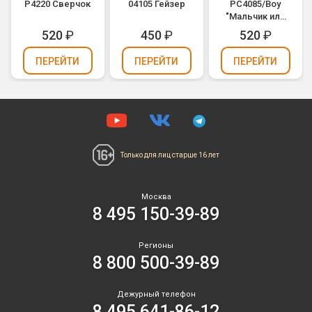
Р4220 Сверчок
04105 Гейзер
РС4085/Boy
"Мальчик или
Девочка"
520
₽
450
₽
520
₽
(синие огни) -
для Гендер
ПЕРЕЙТИ
ПЕРЕЙТИ
ПЕРЕЙТИ
Пати (Gender
Party)
Только для лиц
старше 16 лет
Москва
8 495 150-39-89
Регионы
8 800 500-39-89
Дежурный телефон
8 495 641-86-12