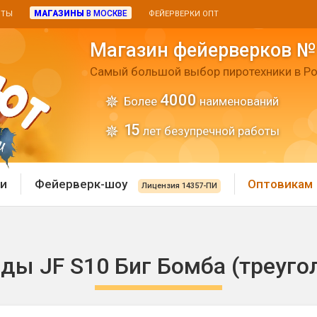
МАГАЗИНЫ
В МОСКВЕ
ИТЫ
ФЕЙЕРВЕРКИ ОПТ
Магазин фейерверков №
Самый большой выбор пиротехники в Ро
4000
Более
наименований
15
лет безупречной работы
и
Фейерверк-шоу
Оптовикам
Лицензия 14357-ПИ
 пиротехника
Римские свечи
ды JF S10 Биг Бомба (треуго
 батареи
Хлопушки и пневмохло
 дым
лопушки
Маленькие хлопушки