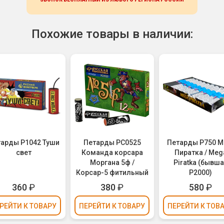
Похожие товары в наличии:
арды Р1042 Туши
Петарды РС0525
Петарды P750 М
свет
Команда корсара
Пиратка / Meg
Моргана 5ф /
Piratka (бывш
Корсар-5 фитильный
P2000)
360
₽
380
₽
580
₽
РЕЙТИ
К ТОВАРУ
ПЕРЕЙТИ
К ТОВАРУ
ПЕРЕЙТИ
К ТОВ