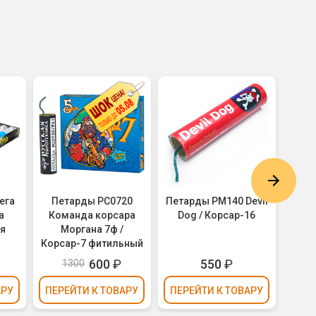
ега
Петарды РС0720
Петарды PM140 Devil
Петар
a
Команда корсара
Dog / Корсар-16
ая
Моргана 7ф /
Корсар-7 фитильный
600
₽
550
₽
1300
АРУ
ПЕРЕЙТИ
К ТОВАРУ
ПЕРЕЙТИ
К ТОВАРУ
ПЕР