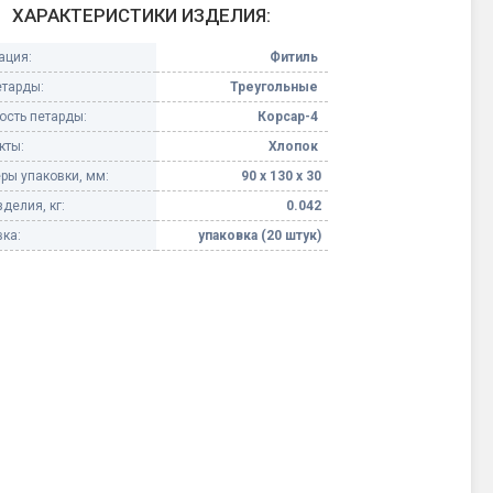
ХАРАКТЕРИСТИКИ ИЗДЕЛИЯ:
Конфетти, серпантин
ация:
Фитиль
етарды:
Треугольные
Небесные фонарики
сть петарды:
Корсар-4
кты:
Хлопок
Оборудование для
спецэффектов
ры упаковки, мм:
90 х 130 х 30
делия, кг:
0.042
кие
Елочные гирлянды
ка:
упаковка (20 штук)
Фейерверк-шоу
ные)