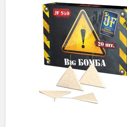
Новинки 2025/26
Петарды
Терочны
Фейерверки на свадьбу
Фитильн
Лимонки,
Фейерверк-шоу
Корсары
Батареи салютов
Цветной дым
Летающи
Хлопушки
Бабочки,
Батареи салютов
Жуки
Циркобл
Маленькие фейерверки
Средние фейерверки
Цветной 
Большие фейерверки
Супер-фейерверки
Факелы ц
Цветной
Стробос
Сигнальн