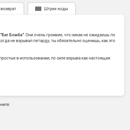
 возврат
Штрих-коды
д
"Биг Бомба"
. Они очень громкие, что никак не ожидаешь по
икогда не взрывал петарду, ты обязательно оценишь, как это
простые в использовании, по силе взрыва как настоящая
ните: