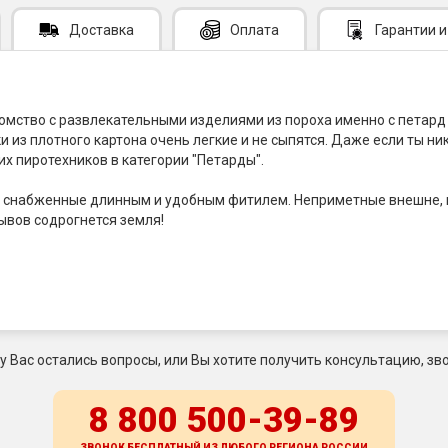
Доставка
Оплата
Гарантии
и
омство с развлекательными изделиями из пороха именно с петар
ики из плотного картона очень легкие и не сыпятся. Даже если ты н
их пиротехников в категории "Петарды".
и, снабженные длинным и удобным фитилем. Неприметные внешне, 
рывов содрогнется земля!
 у Вас остались вопросы, или Вы хотите получить консультацию, зво
8 800 500-39-89
ЗВОНОК БЕСПЛАТНЫЙ ИЗ ЛЮБОГО РЕГИОНА
РОССИИ