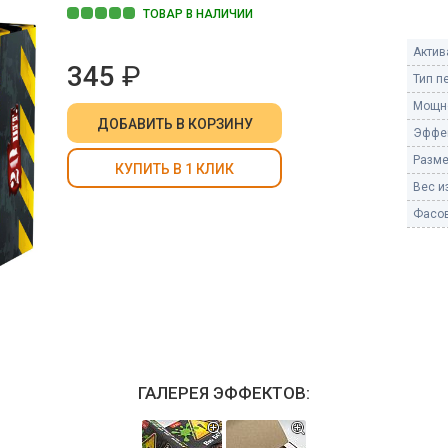
Пневмохлопушки
ТОВАР В НАЛИЧИИ
Пружинные хлопушки
Актив
345
₽
е
Тип п
Бенгальские огни
ые
Мощно
 гранаты
ДОБАВИТЬ
В КОРЗИНУ
Бенгальские огни малые
Эффе
Бенгальские огни большие
Разме
КУПИТЬ В 1 КЛИК
Вес из
е и наземные
Фонтаны пиротехничес
Фасов
 пчелы
Фонтаны в торт (холодные)
Фонтаны сценические (холод
ицы
Фонтаны для улицы
Вулканы
дым и огонь
Ракеты
ветного огня
ГАЛЕРЕЯ ЭФФЕКТОВ:
 дым
Фестивальные шары
копы
ая пиротехника