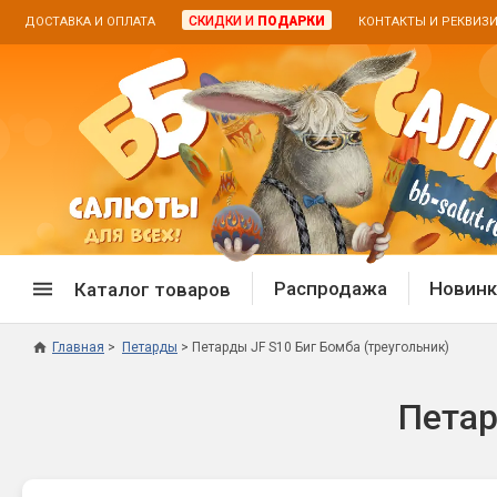
СКИДКИ И
ПОДАРКИ
ДОСТАВКА И ОПЛАТА
КОНТАКТЫ И РЕКВИЗ
Распродажа
Новинк
Каталог товаров
Главная
Петарды
Петарды JF S10 Биг Бомба (треугольник)
Спецпредложение
Дневная
Петар
Распродажа фейерверков
Дневные
Распродажа петард
Цветной
Распродажа бенгальских огней
Пневмох