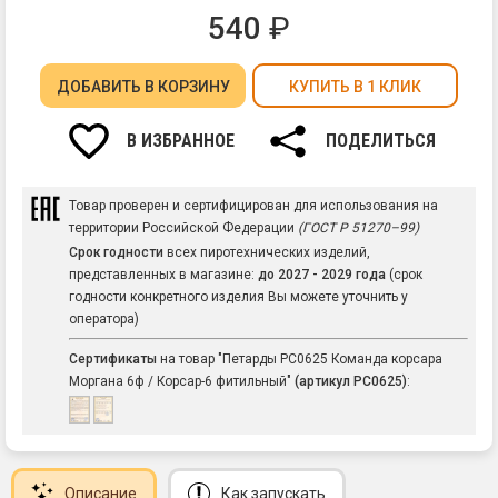
540
₽
ДОБАВИТЬ
В КОРЗИНУ
КУПИТЬ В 1 КЛИК
В ИЗБРАННОЕ
ПОДЕЛИТЬСЯ
Товар проверен и сертифицирован для использования на
территории Российской Федерации
(ГОСТ Р 51270–99)
Срок годности
всех пиротехнических изделий,
представленных в магазине:
до 2027 - 2029 года
(срок
годности конкретного изделия Вы можете уточнить у
оператора)
Сертификаты
на товар "Петарды РС0625 Команда корсара
Моргана 6ф / Корсар-6 фитильный"
(артикул РС0625)
:
Описание
Как запускать