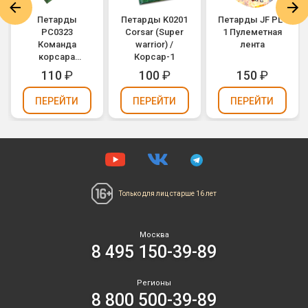
Петарды
Петарды K0201
Петарды JF PL-
РС0323
Corsar (Super
1 Пулеметная
Команда
warrior) /
лента
корсара
Корсар-1
Моргана 3 /
110
₽
100
₽
150
₽
Корсар-3
ПЕРЕЙТИ
ПЕРЕЙТИ
ПЕРЕЙТИ
Только для лиц
старше 16 лет
Москва
8 495 150-39-89
Регионы
8 800 500-39-89