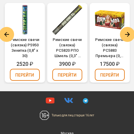
Римские свечи
Римские свечи
Римские свечи
(связка) Р5950
(связка)
(связка)
Зенитка (0,8" х
РС5820 РПО
РС5883
30)
Шмель (0,3" х
Премьера (0,5"
320) (можно
х 800)
2520
₽
3900
₽
17500
₽
держать в
руках)
ПЕРЕЙТИ
ПЕРЕЙТИ
ПЕРЕЙТИ
Только для лиц
старше 16 лет
Москва