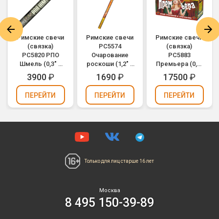
Римские свечи
Римские свечи
Римские свечи
(связка)
РС5574
(связка)
РС5820 РПО
Очарование
РС5883
Шмель (0,3" х
роскоши (1,2" х
Премьера (0,5"
320) (можно
8)
х 800)
3900
₽
1690
₽
17500
₽
держать в
руках)
ПЕРЕЙТИ
ПЕРЕЙТИ
ПЕРЕЙТИ
Только для лиц
старше 16 лет
Москва
8 495 150-39-89