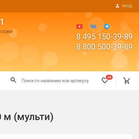
ВХОД
1
ссии!
8 495 150-39-89
8 800 500-39-89
68
Все для праздника
 м (мульти)
Светящиеся предметы
пушки
Свечи для торта
Фонтаны в торт (холодные)