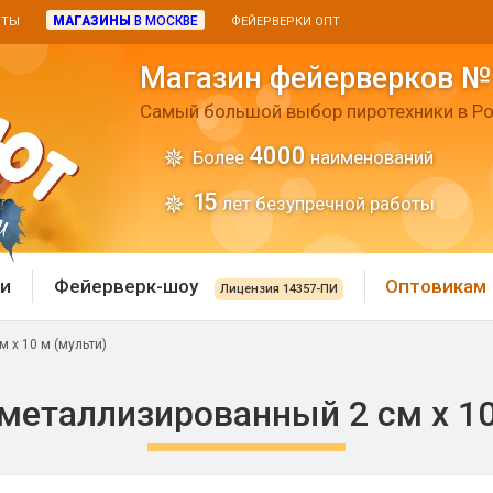
МАГАЗИНЫ
В МОСКВЕ
ИТЫ
ФЕЙЕРВЕРКИ ОПТ
Магазин фейерверков №
Самый большой выбор пиротехники в Ро
4000
Более
наименований
15
лет безупречной работы
и
Фейерверк-шоу
Оптовикам
Лицензия 14357-ПИ
 х 10 м (мульти)
 пиротехника
Римские свечи
металлизированный 2 см х 10
 батареи
Хлопушки и пневмохло
 дым
лопушки
Маленькие хлопушки