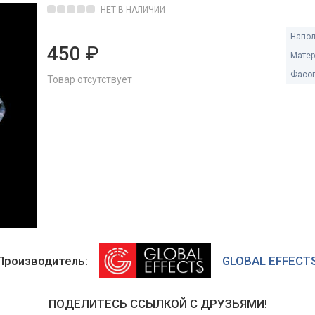
Пневмохлопушки
НЕТ В НАЛИЧИИ
Пружинные хлопушки
Напол
450
₽
е
Матер
Бенгальские огни
ые
Фасов
Товар отсутствует
 гранаты
Бенгальские огни малые
Бенгальские огни большие
е и наземные
Фонтаны пиротехничес
 пчелы
Фонтаны в торт (холодные)
Фонтаны сценические (холод
ицы
Фонтаны для улицы
Вулканы
дым и огонь
Ракеты
Производитель:
GLOBAL EFFECT
ветного огня
 дым
Фестивальные шары
копы
ПОДЕЛИТЕСЬ ССЫЛКОЙ С ДРУЗЬЯМИ!
ая пиротехника