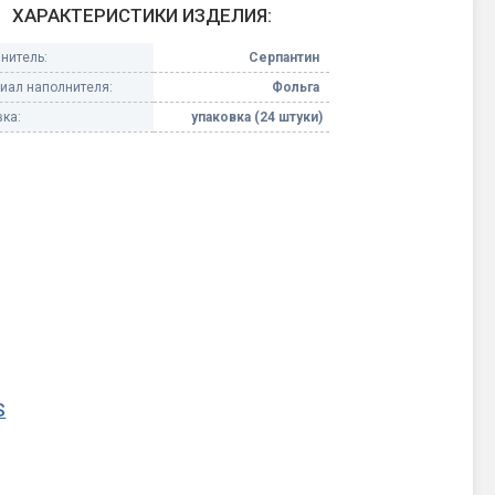
ХАРАКТЕРИСТИКИ ИЗДЕЛИЯ:
Конфетти, серпантин
нитель:
Серпантин
иал наполнителя:
Фольга
Небесные фонарики
ка:
упаковка (24 штуки)
Оборудование для
спецэффектов
кие
Елочные гирлянды
Фейерверк-шоу
ные)
S