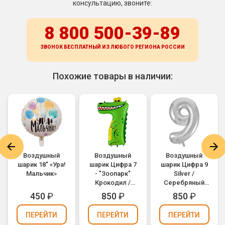
консультацию, звоните:
8 800 500-39-89
ЗВОНОК БЕСПЛАТНЫЙ ИЗ ЛЮБОГО РЕГИОНА
РОССИИ
Похожие товары в наличии:
Воздушный
Воздушный
Воздушный
шарик 18" «Ура!
шарик Цифра 7
шарик Цифра 9
Мальчик»
- "Зоопарк"
Silver /
Крокодил /
Серебряный
Animaloons
(1207-2964)
450
₽
850
₽
850
₽
Crocodile
(1207-1689)
ПЕРЕЙТИ
ПЕРЕЙТИ
ПЕРЕЙТИ