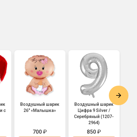
рик
Воздушный шарик
Воздушный шарик
Воз
и с
26" «Малышка»
Цифра 9 Silver /
Серебряный (1207-
2964)
Свад
700
₽
850
₽