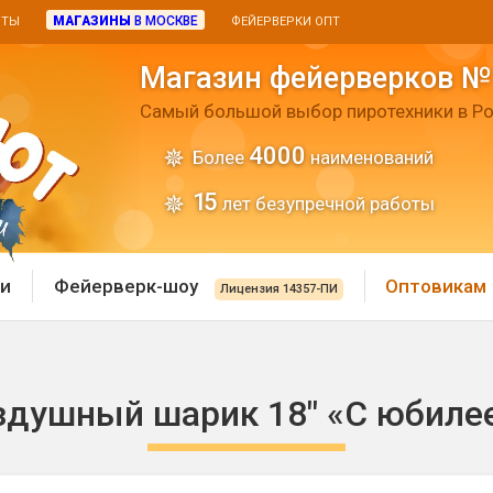
МАГАЗИНЫ
В МОСКВЕ
ИТЫ
ФЕЙЕРВЕРКИ ОПТ
Магазин фейерверков №
Самый большой выбор пиротехники в Ро
4000
Более
наименований
15
лет безупречной работы
и
Фейерверк-шоу
Оптовикам
Лицензия 14357-ПИ
 пиротехника
Римские свечи
здушный шарик 18" «С юбиле
 батареи
Хлопушки и пневмохло
 дым
лопушки
Маленькие хлопушки