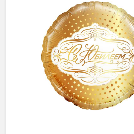
Новинки 2025/26
Петарды
Терочны
Фейерверки на свадьбу
Фитильн
Лимонки,
Фейерверк-шоу
Корсары
Батареи салютов
Цветной дым
Летающи
Хлопушки
Бабочки,
Батареи салютов
Жуки
Циркобл
Маленькие фейерверки
Средние фейерверки
Цветной 
Большие фейерверки
Супер-фейерверки
Факелы ц
Цветной
Стробос
Сигнальн