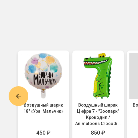
арик
Воздушный шарик
Воздушный шарик
В
на
18" «Ура! Мальчик»
Цифра 7 - "Зоопарк"
Крокодил /
Animaloons Crocodile
(1207-1689)
450
₽
850
₽