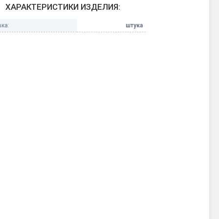
ХАРАКТЕРИСТИКИ ИЗДЕЛИЯ:
Конфетти, серпантин
ка:
штука
Небесные фонарики
Оборудование для
спецэффектов
кие
Елочные гирлянды
Фейерверк-шоу
ные)