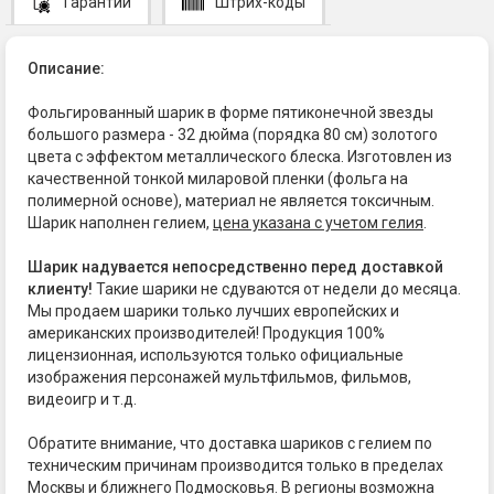
Гарантии
Штрих-коды
Описание:
Фольгированный шарик в форме пятиконечной звезды
большого размера - 32 дюйма (порядка 80 см) золотого
цвета с эффектом металлического блеска. Изготовлен из
качественной тонкой миларовой пленки (фольга на
полимерной основе), материал не является токсичным.
Шарик наполнен гелием,
цена указана с учетом гелия
.
Шарик надувается непосредственно перед доставкой
клиенту!
Такие шарики не сдуваются от недели до месяца.
Мы продаем шарики только лучших европейских и
американских производителей! Продукция 100%
лицензионная, используются только официальные
изображения персонажей мультфильмов, фильмов,
видеоигр и т.д.
Обратите внимание, что доставка шариков с гелием по
техническим причинам производится только в пределах
Москвы и ближнего Подмосковья. В регионы возможна