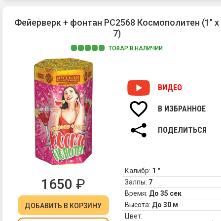
Фейерверк + фонтан РС2568 Космополитен (1" х
7)
ТОВАР В НАЛИЧИИ
ВИДЕО
В ИЗБРАННОЕ
ПОДЕЛИТЬСЯ
Калибр:
1 "
1650
₽
Залпы:
7
Время:
До 35 сек
Высота:
До 30 м
ДОБАВИТЬ
В КОРЗИНУ
Цвет: