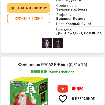
Высота:
До 10 м
ко
Особенности:
ДОБАВИТЬ
В КОРЗИНУ
Звуковые эффекты
Эффекты:
Вспышки, Комета
КУПИТЬ В 1 КЛИК
Цвет:
Красный, Синий
Праздник:
День Рождения, Новый Год
Фейерверк Р7062 Ё-Елка (0,8" х 16)
ТОВАР В НАЛИЧИИ
Ве
яр
и
ВИДЕО
не
фе
В ИЗБРАННОЕ
"Ё-