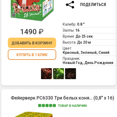
Ёл
ПОДЕЛИТЬСЯ
по
за
пр
на
Калибр:
0.8 "
Уп
1490
₽
Залпы:
16
на
Время:
До 25 сек
са
Высота:
До 20 м
ДОБАВИТЬ
В КОРЗИНУ
на
Цвет:
яр
Красный, Зеленый, Синий
зе
КУПИТЬ В 1 КЛИК
Праздник:
жи
Новый Год, День Рождения
и
па
хв
ле
кр
А
16
Фейерверк РС6330 Три белых коня... (0,8" х 16)
вы
ТОВАР В НАЛИЧИИ
ра
зв