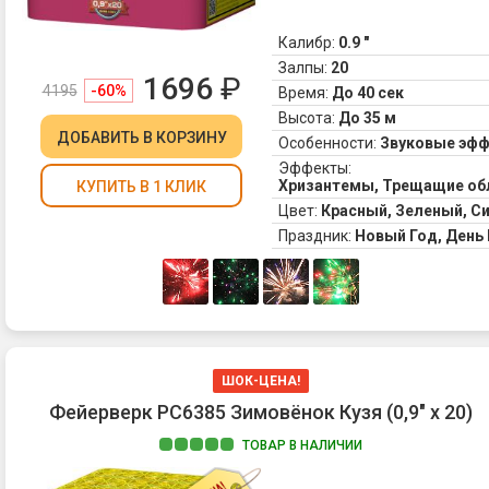
Калибр:
0.9 "
Залпы:
20
1696
₽
4195
-60%
Время:
До 40 сек
Высота:
До 35 м
ДОБАВИТЬ
В КОРЗИНУ
Особенности:
Звуковые эф
Эффекты:
Хризантемы, Трещащие обл
КУПИТЬ В 1 КЛИК
Цвет:
Красный, Зеленый, С
Праздник:
Новый Год, Ден
ШОК-ЦЕНА!
Фейерверк РС6385 Зимовёнок Кузя (0,9" х 20)
ТОВАР В НАЛИЧИИ