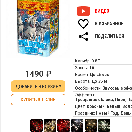
от
тр
ВИДЕО
об
по
В ИЗБРАННОЕ
и
де
и
ПОДЕЛИТЬСЯ
вз
Калибр:
0.8 "
Залпы:
16
1490
₽
Время:
До 25 сек
Высота:
До 35 м
ДОБАВИТЬ
В КОРЗИНУ
Особенности:
Звуковые эф
Эффекты:
Трещащие облака, Пион, П
КУПИТЬ В 1 КЛИК
Цвет:
Красный, Белый, Зол
Праздник:
Новый Год, Ден