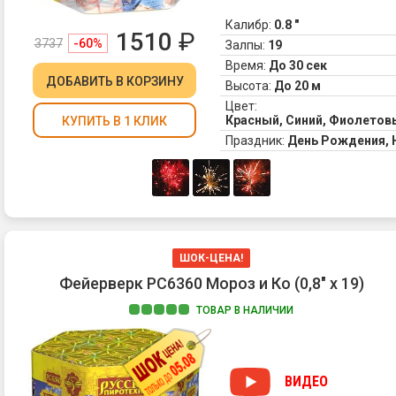
Калибр:
0.8 "
1510
₽
3737
-60%
Залпы:
19
Время:
До 30 сек
ДОБАВИТЬ
В КОРЗИНУ
Высота:
До 20 м
Цвет:
Красный, Синий, Фиолетов
КУПИТЬ В 1 КЛИК
Праздник:
День Рождения,
ШОК-ЦЕНА!
Фейерверк РС6360 Мороз и Ко (0,8" х 19)
ТОВАР В НАЛИЧИИ
ВИДЕО