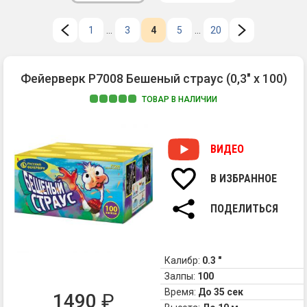
1
...
3
4
5
...
20
Фейерверк Р7008 Бешеный страус (0,3" х 100)
ТОВАР В НАЛИЧИИ
1.
Вн
-
ВИДЕО
Тр
вс
В ИЗБРАННОЕ
2.
Вв
ПОДЕЛИТЬСЯ
-
Си
ко
пе
Калибр:
0.3 "
в
Залпы:
100
кр
Время:
До 35 сек
1490
₽
ме