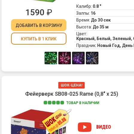
Калибр:
0.8 "
1590
₽
Залпы:
16
Время:
До 30 сек
ДОБАВИТЬ
В КОРЗИНУ
Высота:
До 35 м
Цвет:
Красный, Белый, Зеленый,
КУПИТЬ В 1 КЛИК
Праздник:
Новый Год, Ден
ШОК-ЦЕНА!
Фейерверк SB08-025 Rame (0,8" х 25)
ТОВАР В НАЛИЧИИ
ВИДЕО