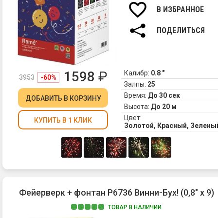
В ИЗБРАННОЕ
ПОДЕЛИТЬСЯ
1598
₽
Калибр:
0.8 "
3953
-60%
Залпы:
25
Время:
До 30 сек
ДОБАВИТЬ
В КОРЗИНУ
Высота:
До 20 м
Цвет:
КУПИТЬ В 1 КЛИК
Золотой, Красный, Зелены
Фейерверк + фонтан Р6736 Винни-Бух! (0,8" х 9)
ТОВАР В НАЛИЧИИ