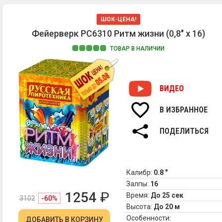
ШОК-ЦЕНА!
Фейерверк РС6310 Ритм жизни (0,8" х 16)
ТОВАР В НАЛИЧИИ
ВИДЕО
В ИЗБРАННОЕ
ПОДЕЛИТЬСЯ
Калибр:
0.8 "
Залпы:
16
1254
₽
Время:
До 25 сек
3102
-60%
Высота:
До 20 м
Особенности:
ДОБАВИТЬ
В КОРЗИНУ