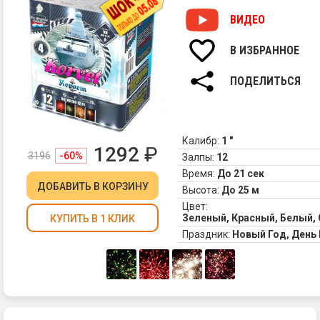
ВИДЕО
В ИЗБРАННОЕ
ПОДЕЛИТЬСЯ
Калибр:
1 "
1292
₽
3196
-60%
Залпы:
12
Время:
До 21 сек
ДОБАВИТЬ
В КОРЗИНУ
Высота:
До 25 м
Цвет:
Зеленый, Красный, Белый,
КУПИТЬ В 1 КЛИК
Праздник:
Новый Год, Ден