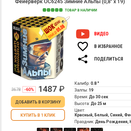
Фейерверк ОС6245 Зимние Альпы (0,8" х 19)
зр
бу
эн
ТОВАР В НАЛИЧИИ
кр
ра
зе
и
пи
во
Ещ
Он
ВИДЕО
бо
ст
кр
ши
В ИЗБРАННОЕ
ра
ку
бе
пр
ко
ПОДЕЛИТЬСЯ
Но
пе
го
в
шу
тре
Калибр:
0.8 "
1487
₽
За
3678
-60%
Залпы:
19
зр
Время:
До 30 сек
ст
ДОБАВИТЬ
В КОРЗИНУ
Высота:
До 25 м
по
Цвет:
бо
Красный, Белый, Синий, Ф
КУПИТЬ В 1 КЛИК
тр
Праздник:
День Рождения,
зо
ша