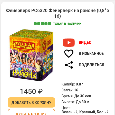
Фейерверк РС6320 Фейерверк на районе (0,8" х
16)
ТОВАР В НАЛИЧИИ
Са
ба
"Ф
ВИДЕО
на
ра
В ИЗБРАННОЕ
вз
ти
ПОДЕЛИТЬСЯ
и
сп
жи
в
Калибр:
0.8 "
ва
1450
₽
Залпы:
16
ми
Время:
До 30 сек
Ус
Высота:
До 30 м
ДОБАВИТЬ
В КОРЗИНУ
ко
Цвет:
по
Зеленый, Красный, Белый
фи
КУПИТЬ В 1 КЛИК