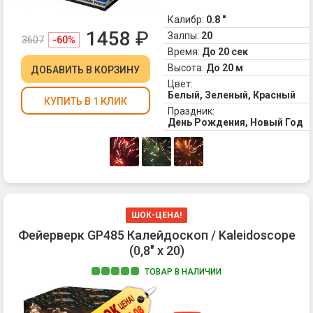
4.
го
Тр
-
Калибр:
0.8 "
зо
1458
₽
кр
Залпы:
20
3607
-60%
вс
с
Время:
До 20 сек
бе
Высота:
До 20 м
ДОБАВИТЬ
В КОРЗИНУ
ме
Цвет:
Вс
Белый, Зеленый, Красный
КУПИТЬ В 1 КЛИК
со
Праздник:
бу
День Рождения, Новый Год
зн
чт
у
ва
-
пр
ШОК-ЦЕНА!
Фейерверк GP485 Калейдоскоп / Kaleidoscope
(0,8" х 20)
ТОВАР В НАЛИЧИИ
За
фе