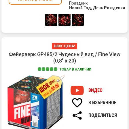
Праздник:
-
Новый Год, День Рождения
и
пр
ат
по
гу
гр
16
ШОК-ЦЕНА!
за
Фейерверк GP485/2 Чудесный вид / Fine View
А
(0,8" х 20)
те,
кт
ТОВАР В НАЛИЧИИ
не
1.
ус
Кр
мо
хр
ВИДЕО
ра
2.
об
Зе
ув
В ИЗБРАННОЕ
хр
яр
3.
ог
ПОДЕЛИТЬСЯ
Ор
зо
хр
на