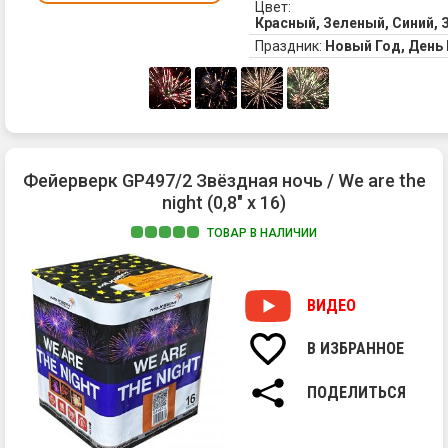
Цвет:
Красный, Зеленый, Синий,
Праздник:
Новый Год, Ден
Фейерверк GP497/2 Звёздная ночь / We are the
night (0,8" х 16)
ТОВАР В НАЛИЧИИ
1.
Кр
пи
ВИДЕО
с
бе
В ИЗБРАННОЕ
ме
2.
ПОДЕЛИТЬСЯ
Зе
пи
3.