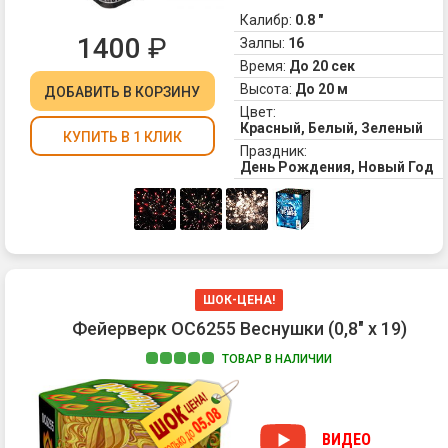
Пу
Калибр:
0.8 "
пи
1400
₽
Залпы:
16
с
Время:
До 20 сек
ме
Высота:
До 20 м
ДОБАВИТЬ
В КОРЗИНУ
4.
Цвет:
Тр
Красный, Белый, Зеленый
хр
КУПИТЬ В 1 КЛИК
Праздник:
День Рождения, Новый Год
ШОК-ЦЕНА!
Фейерверк ОС6255 Веснушки (0,8" х 19)
ТОВАР В НАЛИЧИИ
ВИДЕО