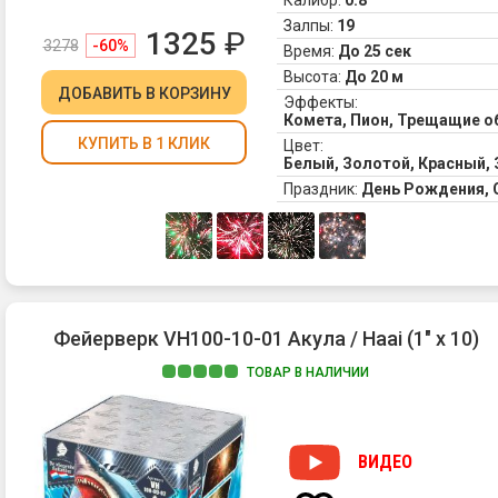
Калибр:
0.8 "
Залпы:
19
1325
₽
3278
-60%
Время:
До 25 сек
Высота:
До 20 м
ДОБАВИТЬ
В КОРЗИНУ
Эффекты:
Комета, Пион, Трещащие о
КУПИТЬ В 1 КЛИК
Цвет:
Белый, Золотой, Красный,
Праздник:
День Рождения,
Фейерверк VH100-10-01 Акула / Haai (1" х 10)
ТОВАР В НАЛИЧИИ
ВИДЕО