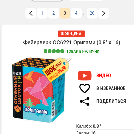
1
2
3
4
...
20
ШОК-ЦЕНА!
Фейерверк ОС6221 Оригами (0,8" х 16)
ТОВАР В НАЛИЧИИ
ВИДЕО
В ИЗБРАННОЕ
ПОДЕЛИТЬСЯ
Калибр:
0.8 "
Залпы:
16