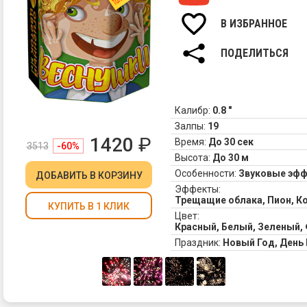
В ИЗБРАННОЕ
ПОДЕЛИТЬСЯ
Калибр:
0.8 "
Залпы:
19
1420
₽
Время:
До 30 сек
3513
-60%
Высота:
До 30 м
Особенности:
Звуковые эф
ДОБАВИТЬ
В КОРЗИНУ
Эффекты:
Трещащие облака, Пион, К
КУПИТЬ В 1 КЛИК
Цвет:
Красный, Белый, Зеленый
Праздник:
Новый Год, Ден