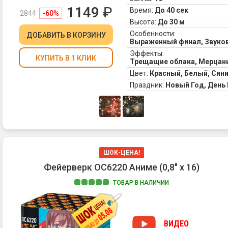
1149
₽
Время:
До 40 сек
2844
-60%
Высота:
До 30 м
Особенности:
ДОБАВИТЬ
В КОРЗИНУ
Выраженный финал, Звук
Эффекты:
КУПИТЬ В 1 КЛИК
Трещащие облака, Мерцани
Цвет:
Красный, Белый, Син
Праздник:
Новый Год, Ден
ШОК-ЦЕНА!
Фейерверк ОС6220 Аниме (0,8" х 16)
ТОВАР В НАЛИЧИИ
ВИДЕО