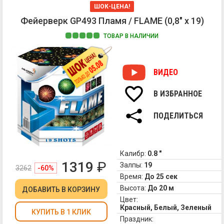
ШОК-ЦЕНА!
Фейерверк GP493 Пламя / FLAME (0,8" х 19)
ТОВАР В НАЛИЧИИ
1.
Кр
во
ВИДЕО
с
бе
В ИЗБРАННОЕ
ст
2.
ПОДЕЛИТЬСЯ
Зе
во
с
бе
Калибр:
0.8 "
ст
1319
₽
Залпы:
19
3262
-60%
3.
Время:
До 25 сек
Пу
Высота:
До 20 м
ДОБАВИТЬ
В КОРЗИНУ
во
Цвет:
с
Красный, Белый, Зеленый
бе
КУПИТЬ В 1 КЛИК
Праздник:
ст