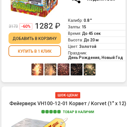
Калибр:
0.8 "
1282
₽
3173
-60%
Залпы:
15
Время:
До 45 сек
ДОБАВИТЬ
В КОРЗИНУ
Высота:
До 20 м
Цвет:
Золотой
КУПИТЬ В 1 КЛИК
Праздник:
День Рождения, Новый Год
ШОК-ЦЕНА!
Фейерверк VH100-12-01 Корвет / Korvet (1" х 12)
ТОВАР В НАЛИЧИИ