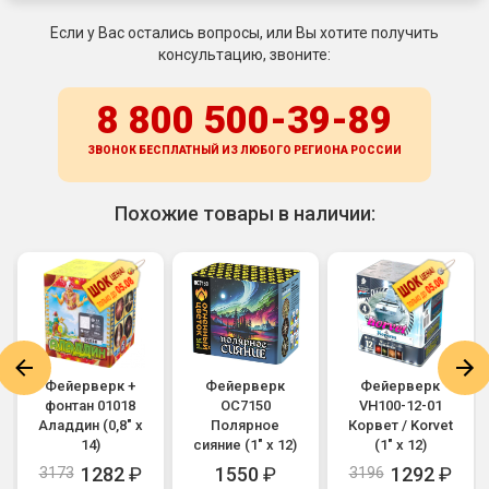
Если у Вас остались вопросы, или Вы хотите получить
консультацию, звоните:
8 800 500-39-89
ЗВОНОК БЕСПЛАТНЫЙ ИЗ ЛЮБОГО РЕГИОНА
РОССИИ
Похожие товары в наличии:
Фейерверк +
Фейерверк
Фейерверк
фонтан 01018
ОС7150
VH100-12-01
Аладдин (0,8" х
Полярное
Корвет / Korvet
14)
сияние (1" х 12)
(1" х 12)
1282
₽
1550
₽
1292
₽
3173
3196