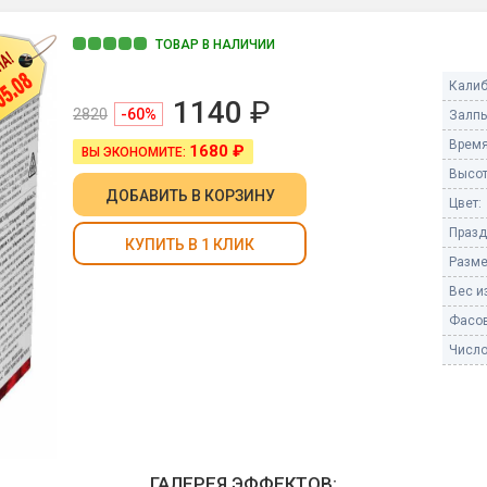
Пневмохлопушки
Пружинные хлопушки
ТОВАР В НАЛИЧИИ
е
Калиб
Бенгальские огни
1140
₽
ые
2820
-60%
Залпы
 гранаты
Бенгальские огни малые
Время
1680 ₽
ВЫ ЭКОНОМИТЕ:
Бенгальские огни большие
Высот
ДОБАВИТЬ
В КОРЗИНУ
Цвет:
е и наземные
Фонтаны пиротехничес
Празд
КУПИТЬ В 1 КЛИК
 пчелы
Разме
Фонтаны в торт (холодные)
Фонтаны сценические (холод
Вес из
ицы
Фонтаны для улицы
Фасов
Вулканы
Число
дым и огонь
Ракеты
ветного огня
 дым
Фестивальные шары
копы
ая пиротехника
ГАЛЕРЕЯ ЭФФЕКТОВ: