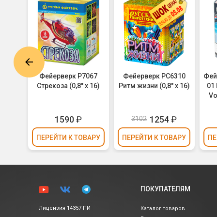
7008
Фейерверк Р7067
Фейерверк РС6310
Фей
 (0,3"
Стрекоза (0,8" х 16)
Ритм жизни (0,8" х 16)
01
Vo
1590
₽
1254
₽
3102
ВАРУ
ПЕРЕЙТИ
К ТОВАРУ
ПЕРЕЙТИ
К ТОВАРУ
ПЕ
ПОКУПАТЕЛЯМ
Лицензия 14357-ПИ
Каталог товаров