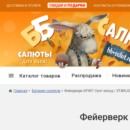
СКИДКИ И
ПОДАРКИ
ДОСТАВКА И ОПЛАТА
КОНТАКТЫ И РЕКВИЗ
Распродажа
Новинк
Каталог товаров
Главная
Батареи салютов
Фейерверк GP497 Свет звезд / STARLIGH
Спецпредложение
Дневная
Распродажа фейерверков
Дневные
Фейерверк 
Распродажа петард
Цветной
Распродажа бенгальских огней
Пневмох