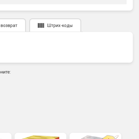
 возврат
Штрих-коды
ните: