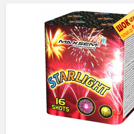
Новинки 2025/26
Петарды
Терочны
Фейерверки на свадьбу
Фитильн
Лимонки,
Фейерверк-шоу
Корсары
Батареи салютов
Цветной дым
Летающи
Хлопушки
Бабочки,
Батареи салютов
Жуки
Циркобл
Маленькие фейерверки
Средние фейерверки
Цветной 
Большие фейерверки
Супер-фейерверки
Факелы ц
Цветной
Стробос
Сигнальн