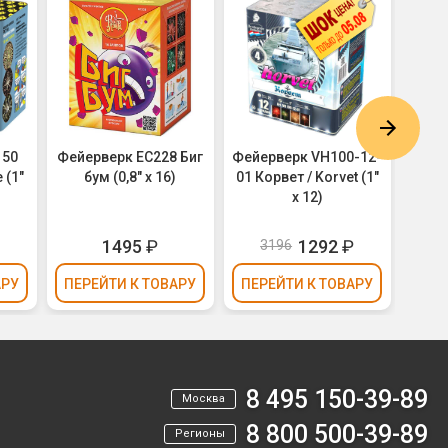
150
Фейерверк ЕС228 Биг
Фейерверк VH100-12-
Фей
 (1"
бум (0,8" х 16)
01 Корвет / Korvet (1"
Звёз
х 12)
are th
1495
₽
1292
₽
3196
АРУ
ПЕРЕЙТИ
К ТОВАРУ
ПЕРЕЙТИ
К ТОВАРУ
ПЕР
8 495 150-39-89
Москва
8 800 500-39-89
Регионы