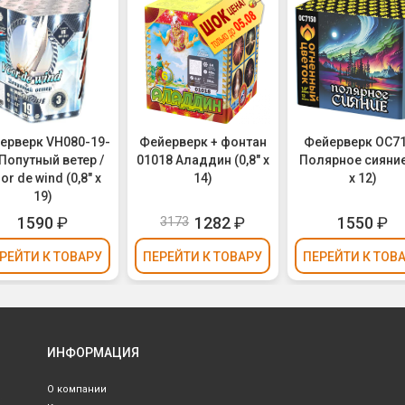
ерверк VH080-19-
Фейерверк + фонтан
Фейерверк ОС7
 Попутный ветер /
01018 Аладдин (0,8" х
Полярное сияние
or de wind (0,8" х
14)
х 12)
19)
1590
₽
1282
₽
1550
₽
3173
РЕЙТИ
К ТОВАРУ
ПЕРЕЙТИ
К ТОВАРУ
ПЕРЕЙТИ
К ТОВ
ИНФОРМАЦИЯ
О компании