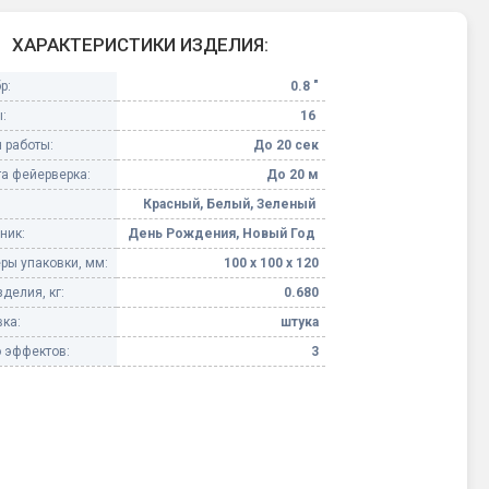
Конфетти, серпантин
ХАРАКТЕРИСТИКИ ИЗДЕЛИЯ:
р:
0.8 "
Небесные фонарики
:
16
 работы:
До 20 сек
Оборудование для
спецэффектов
а фейерверка:
До 20 м
Красный, Белый, Зеленый
кие
Елочные гирлянды
ник:
День Рождения, Новый Год
ры упаковки, мм:
100 х 100 х 120
Фейерверк-шоу
ные)
делия, кг:
0.680
ка:
штука
 эффектов:
3