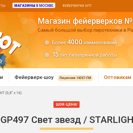
МАГАЗИНЫ
В МОСКВЕ
ИТЫ
ФЕЙЕРВЕРКИ ОПТ
Магазин фейерверков №
Самый большой выбор пиротехники в Ро
4000
Более
наименований
15
лет безупречной работы
и
Фейерверк-шоу
Оптовикам
Лицензия 14357-ПИ
T (0,8" х 16)
 пиротехника
Римские свечи
ШОК-ЦЕНА!
 батареи
Хлопушки и пневмохло
GP497 Свет звезд / STARLIGHT 
 дым
лопушки
Маленькие хлопушки